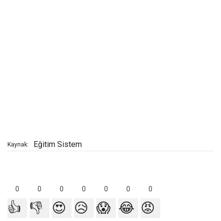
Eğitim Sistem
Kaynak:
0
0
0
0
0
0
0
👍
👎
😍
😥
😱
😂
😡