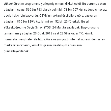
yükseköğretim programına yerleşmiş olması dikkat çekti. Bu durumda olan
adayların sayısı 560 bin 763 olarak belirtildi. 71 bin 707 kişi sadece sınavsız
geçiş hakkı için başvurdu. ÖSYM’nin aktardığı bilgilere göre, başvuran
adayların 870 bin 829’u kız, bir milyon 52 bin 204’ü erkek. Bu yıl
Yükseköğretime Geçiş Sınavı (YGS) 24 Mart’ta yapılacak. Başvurusunu
tamamlamış adaylar, 20 Ocak 2013 saat 23.59’a kadar T.C. kimlik
numaraları ve şifreleri ile https://ais.osym.gov.tr internet adresinden sınav
merkezi tercihlerini, kimlik bilgilerini ve iletişim adreslerini
güncelleyebilecek.