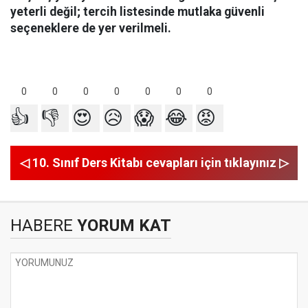
yeterli değil; tercih listesinde mutlaka güvenli
seçeneklere de yer verilmeli.
0
0
0
0
0
0
0
👍
👎
😍
😥
😱
😂
😡
◁ 10. Sınıf Ders Kitabı cevapları için tıklayınız ▷
HABERE
YORUM KAT