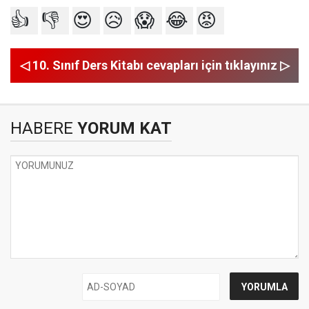
👍
👎
😍
😥
😱
😂
😡
◁ 10. Sınıf Ders Kitabı cevapları için tıklayınız ▷
HABERE
YORUM KAT