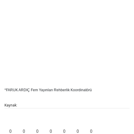
*
FARUK ARDIÇ
Fem Yayınları Rehberlik Koordinatörü
Kaynak:
0
0
0
0
0
0
0