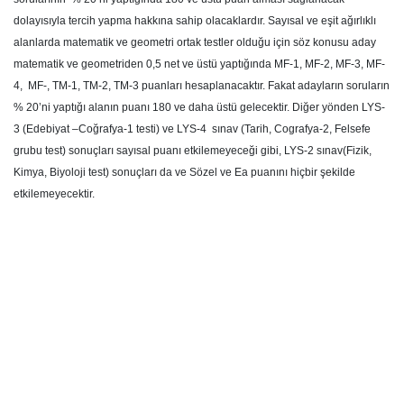
dolayısıyla tercih yapma hakkına sahip olacaklardır. Sayısal ve eşit ağırlıklı
alanlarda matematik ve geometri ortak testler olduğu için söz konusu aday
matematik ve geometriden 0,5 net ve üstü yaptığında MF-1, MF-2, MF-3, MF-
4, MF-, TM-1, TM-2, TM-3 puanları hesaplanacaktır. Fakat adayların soruların
% 20’ni yaptığı alanın puanı 180 ve daha üstü gelecektir. Diğer yönden LYS-
3 (Edebiyat –Coğrafya-1 testi) ve LYS-4 sınav (Tarih, Cografya-2, Felsefe
grubu test) sonuçları sayısal puanı etkilemeyeceği gibi, LYS-2 sınav(Fizik,
Kimya, Biyoloji test) sonuçları da ve Sözel ve Ea puanını hiçbir şekilde
etkilemeyecektir.