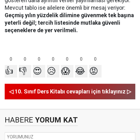
gösteren daha ayrıntılı veriler yayımlaması gerekiyor.
Mevcut tablo ise ailelere önemli bir mesaj veriyor:
Geçmiş yılın yüzdelik dilimine güvenmek tek başına
yeterli değil; tercih listesinde mutlaka güvenli
seçeneklere de yer verilmeli.
0
0
0
0
0
0
0
👍
👎
😍
😥
😱
😂
😡
◁ 10. Sınıf Ders Kitabı cevapları için tıklayınız ▷
HABERE
YORUM KAT