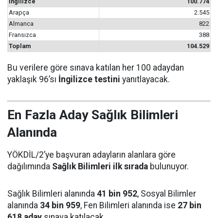
İngilizce
100.774
Arapça
2.545
Almanca
822
Fransızca
388
Toplam
104.529
Bu verilere göre sınava katılan her 100 adaydan
yaklaşık 96’sı
İngilizce testini
yanıtlayacak.
En Fazla Aday Sağlık Bilimleri
Alanında
YÖKDİL/2’ye başvuran adayların alanlara göre
dağılımında
Sağlık Bilimleri ilk sırada
bulunuyor.
Sağlık Bilimleri alanında
41 bin 952
, Sosyal Bilimler
alanında
34 bin 959
, Fen Bilimleri alanında ise
27 bin
618 aday
sınava katılacak.