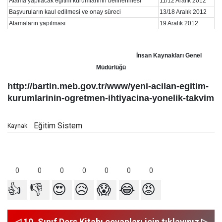
Atama yapılacak eğitim kurumlarının belirlenmesi
11/12 Aralık 2012
Başvuruların kaul edilmesi ve onay süreci
13/18 Aralık 2012
Atamaların yapılması
19 Aralık 2012
İnsan Kaynakları Genel
Müdürlüğü
http://bartin.meb.gov.tr/www/yeni-acilan-egitim-
kurumlarinin-ogretmen-ihtiyacina-yonelik-takvim
Eğitim Sistem
Kaynak:
0
0
0
0
0
0
0
👍
👎
😍
😥
😱
😂
😡
◁ 10. Sınıf Ders Kitabı cevapları için tıklayınız ▷