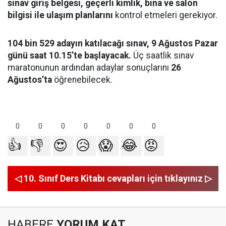
sınav giriş belgesi, geçerli kimlik, bina ve salon
bilgisi ile ulaşım planlarını
kontrol etmeleri gerekiyor.
104 bin 529 adayın katılacağı sınav, 9 Ağustos Pazar
günü saat 10.15’te başlayacak.
Üç saatlik sınav
maratonunun ardından adaylar sonuçlarını
26
Ağustos’ta
öğrenebilecek.
0
0
0
0
0
0
0
👍
👎
😍
😥
😱
😂
😡
◁ 10. Sınıf Ders Kitabı cevapları için tıklayınız ▷
HABERE
YORUM KAT