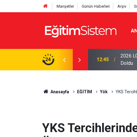
Manşetler
Günün Haberleri
Arşiv
S
AN
iseleri Belli Oldu: İki Program 500 Puanla
2026 LG
24
12:45
Doldu
Anasayfa
EĞİTİM
Yök
YKS Tercihl
YKS Tercihlerind