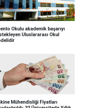
vento Okulu akademik başarıyı
stekleyen Uluslararası Okul
delidir
kine Mühendisliği Fiyatları
şılaştırıldı: 33 Üniversitede Yıllık