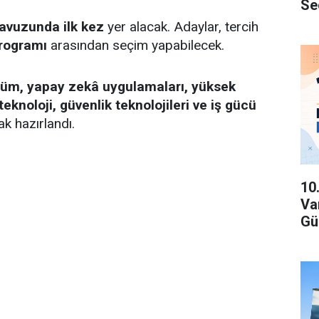
Se
lavuzunda ilk kez
yer alacak. Adaylar, tercih
programı
arasından seçim yapabilecek.
üşüm, yapay zekâ uygulamaları, yüksek
oteknoloji, güvenlik teknolojileri ve iş gücü
ak hazırlandı.
10
Va
Gü