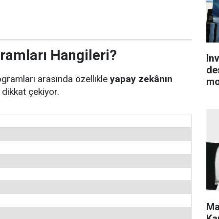
ramları Hangileri?
In
de
rogramları arasında özellikle
yapay zekânın
mo
dikkat çekiyor.
Ma
Kar