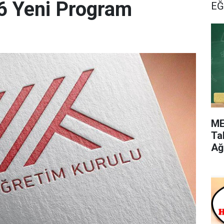
16 Yeni Program
EĞ
ME
Ta
Ağ