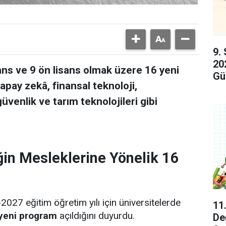
9.
20
ans ve 9 ön lisans olmak üzere 16 yeni
Gü
pay zekâ, finansal teknoloji,
güvenlik ve tarım teknolojileri gibi
ğin Mesleklerine Yönelik 16
2027 eğitim öğretim yılı için üniversitelerde
11
 yeni program
açıldığını duyurdu.
De