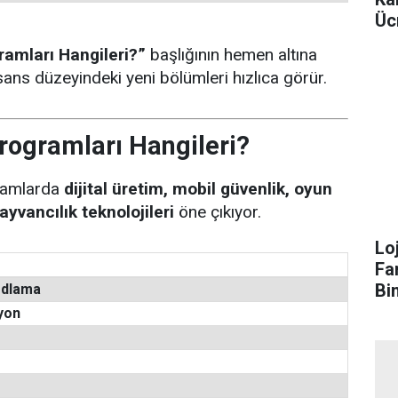
Üc
ramları Hangileri?”
başlığının hemen altına
ans düzeyindeki yeni bölümleri hızlıca görür.
rogramları Hangileri?
gramlarda
dijital üretim, mobil güvenlik, oyun
hayvancılık teknolojileri
öne çıkıyor.
Lo
Fa
Bi
odlama
yon