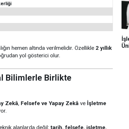
erliği
İşl
Ün
ığın hemen altında verilmelidir. Özellikle
2 yıllık
ğrudan yol gösterici olur.
 Bilimlerle Birlikte
ay Zekâ
,
Felsefe ve Yapay Zekâ
ve
İşletme
or.
eknik alanlarda değil;
tarih, felsefe, işletme,