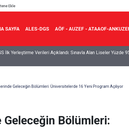
itene Ekle
A SAYFA
ALES-DGS
AÖF - AUZEF - ATAAOF-ANKUZE
S İlk Yerleştirme Verileri Açıklandı: Sınavla Alan Liseler Yüzde 9
erinde Geleceğin Bölümleri: Üniversitelerde 16 Yeni Program Açılıyor
e Geleceğin Bölümleri: