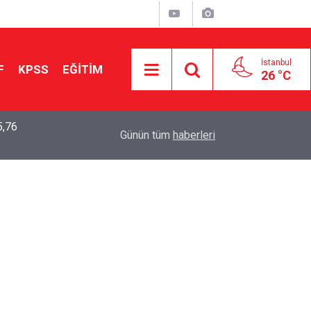
İstanbul
F
KPSS
EĞİTİM
26 °C
5,76
2026 LGS Sonuçları Açıklandı: Her 10 Öğrenciden
04:00
Günün tüm
haberleri
Tercihine Yerleşti