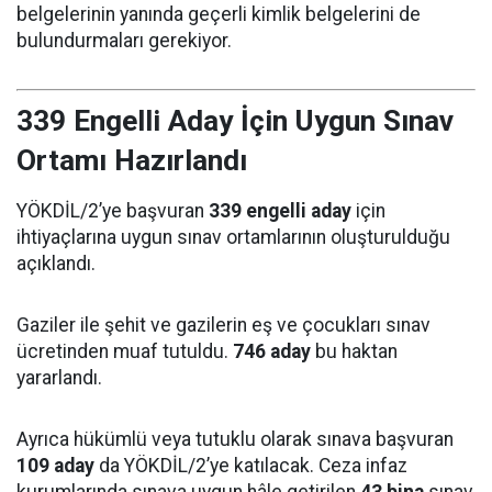
belgelerinin yanında geçerli kimlik belgelerini de
bulundurmaları gerekiyor.
339 Engelli Aday İçin Uygun Sınav
Ortamı Hazırlandı
YÖKDİL/2’ye başvuran
339 engelli aday
için
ihtiyaçlarına uygun sınav ortamlarının oluşturulduğu
açıklandı.
Gaziler ile şehit ve gazilerin eş ve çocukları sınav
ücretinden muaf tutuldu.
746 aday
bu haktan
yararlandı.
Ayrıca hükümlü veya tutuklu olarak sınava başvuran
109 aday
da YÖKDİL/2’ye katılacak. Ceza infaz
kurumlarında sınava uygun hâle getirilen
43 bina
sınav