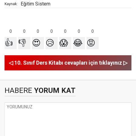
Eğitim Sistem
Kaynak:
0
0
0
0
0
0
0
👍
👎
😍
😥
😱
😂
😡
◁ 10. Sınıf Ders Kitabı cevapları için tıklayınız ▷
HABERE
YORUM KAT