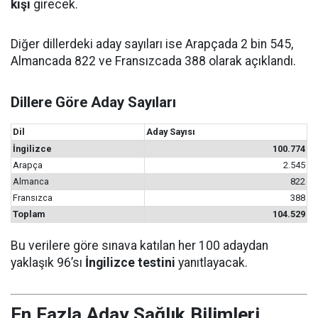
kişi
girecek.
Diğer dillerdeki aday sayıları ise Arapçada 2 bin 545,
Almancada 822 ve Fransızcada 388 olarak açıklandı.
Dillere Göre Aday Sayıları
Dil
Aday Sayısı
İngilizce
100.774
Arapça
2.545
Almanca
822
Fransızca
388
Toplam
104.529
Bu verilere göre sınava katılan her 100 adaydan
yaklaşık 96’sı
İngilizce testini
yanıtlayacak.
En Fazla Aday Sağlık Bilimleri