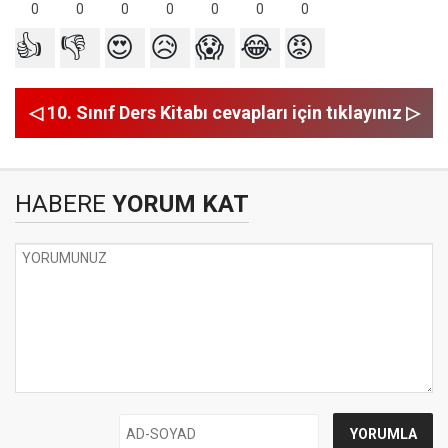
0
0
0
0
0
0
0
👍
👎
😍
😥
😱
😂
😡
◁ 10. Sınıf Ders Kitabı cevapları için tıklayınız ▷
HABERE
YORUM KAT