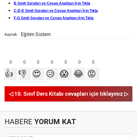
B Sınıfı Soruları ve Cevap Anahtarı İçin Tıkla
C-D-E Sınıfı Soruları ve Cevap Anahtarı İçin Tıkla
F-G Sınıfı Soruları ve Cevap Anahtarı İçin Tıkla
Eğitim Sistem
Kaynak:
0
0
0
0
0
0
0
👍
👎
😍
😥
😱
😂
😡
◁ 10. Sınıf Ders Kitabı cevapları için tıklayınız ▷
HABERE
YORUM KAT