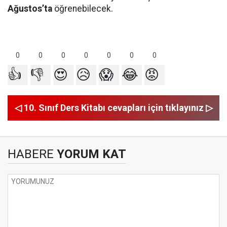
Ağustos’ta
öğrenebilecek.
0
0
0
0
0
0
0
👍
👎
😍
😥
😱
😂
😡
◁ 10. Sınıf Ders Kitabı cevapları için tıklayınız ▷
HABERE
YORUM KAT