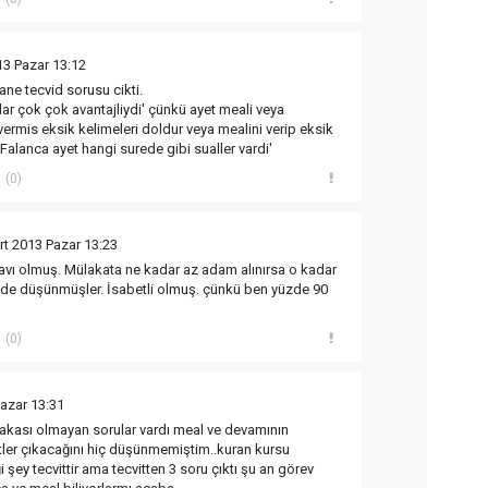
13 Pazar 13:12
tane tecvid sorusu cikti.
lar çok çok avantajliydi' çünkü ayet meali veya
 vermis eksik kelimeleri doldur veya mealini verip eksik
. Falanca ayet hangi surede gibi sualler vardi'
(0)
rt 2013 Pazar 13:23
avı olmuş. Mülakata ne kadar az adam alınırsa o kadar
inde düşünmüşler. İsabetli olmuş. çünkü ben yüzde 90
(0)
azar 13:31
alakası olmayan sorular vardı meal ve devamının
etler çıkacağını hiç düşünmemiştim..kuran kursu
i şey tecvittir ama tecvitten 3 soru çıktı şu an görev