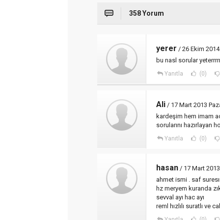
358 Yorum
yerer
/ 26 Ekim 2014
bu nasl sorular yeterrrrr
Yanıtla
(0)
Ali
/ 17 Mart 2013 Paz
kardeşim hem imam açığ
sorularını hazırlayan 
Yanıtla
(0)
hasan
/ 17 Mart 2013
ahmet ismi . saf sures
hz meryem kuranda zık
sevval ayı hac ayı
reml hızlılı suratlı ve 
Yanıtla
(0)