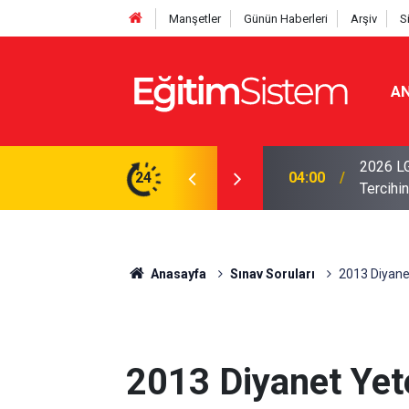
Manşetler
Günün Haberleri
Arşiv
S
AN
i Açıklandı: Sınavla Alan Liseler Yüzde 95,76
2026 LG
24
04:00
Tercihin
Anasayfa
Sınav Soruları
2013 Diyanet 
2013 Diyanet Yeter