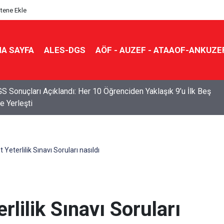
itene Ekle
A SAYFA
ALES-DGS
AÖF - AUZEF - ATAAOF-ANKUZE
S Sonuçları Açıklandı: Her 10 Öğrenciden Yaklaşık 9’u İlk Beş
e Yerleşti
Yeterlilik Sınavı Soruları nasıldı
lilik Sınavı Soruları