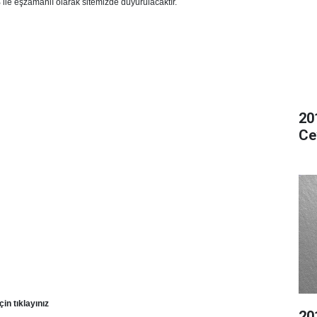
 ile eşzamanlı olarak sitemizde duyurulacaktır.
20
Ce
çin tıklayınız
20