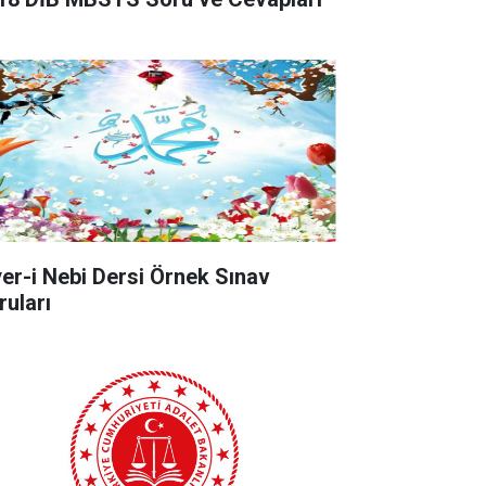
yer-i Nebi Dersi Örnek Sınav
ruları