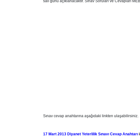
salı günü açıklanacaktır. Sınav Soruları ve Cevapları MEB
Sınav cevap anahtarına aşağıdaki linkten ulaşabilirsiniz.
17 Mart 2013 Diyanet Yeterlilik Sınavı Cevap Anahtarı
i