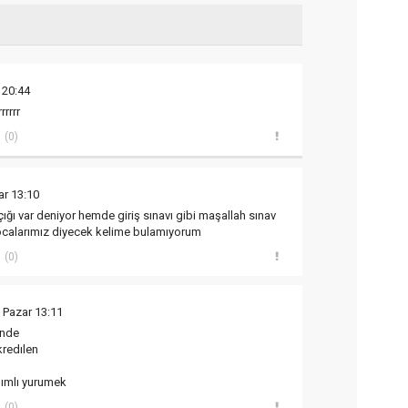
 20:44
rrrrr
(0)
ar 13:10
ı var deniyor hemde giriş sınavı gibi maşallah sınav
hocalarımız diyecek kelime bulamıyorum
(0)
 Pazar 13:11
ınde
redılen
calımlı yurumek
(0)