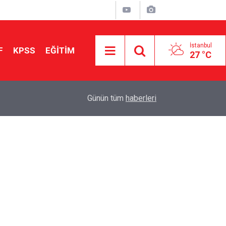
İstanbul
F
KPSS
EĞİTİM
27 °C
Aileniz Sizi İlgi ve Yeteneklerinize Göre Hangi E
01:00
Günün tüm
haberleri
Yönlendiriyor?