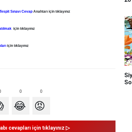
Tespit Sınavı Cevap
Anahtarı için tıklayınız
katılmak
için tıklayınız
ları
için tıklayınız
Si
So
0
0
0

😂
😡
abı cevapları için tıklayınız ▷