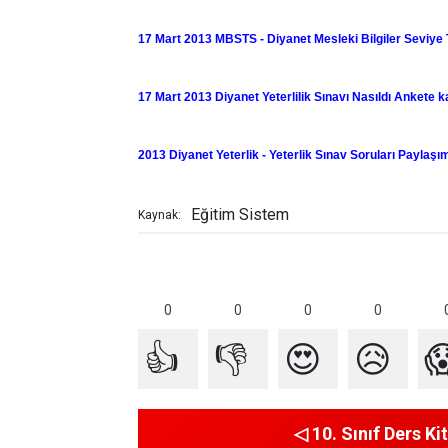
17 Mart 2013 MBSTS - Diyanet Mesleki Bilgiler Seviye 
17 Mart 2013 Diyanet Yeterlilik Sınavı Nasıldı Ankete 
2013 Diyanet Yeterlik - Yeterlik Sınav Soruları Paylaşım
Eğitim Sistem
Kaynak:
0
0
0
0
👍
👎
😍
😥

◁ 10. Sınıf Ders Kit