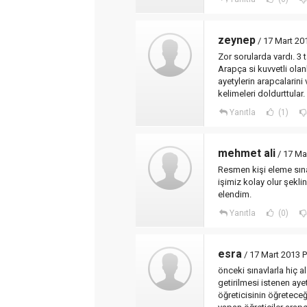
zeynep
/ 17 Mart 20
Zor sorularda vardı. 3 
Arapça si kuvvetli olan
ayetylerin arapcalarini
kelimeleri doldurttular
Yanıtla
(1)
mehmet ali
/ 17 Ma
Resmen kişi eleme sın
işimiz kolay olur şekl
elendim.
Yanıtla
(0)
esra
/ 17 Mart 2013 P
önceki sınavlarla hiç 
getirilmesi istenen ay
öğreticisinin öğreteceğ