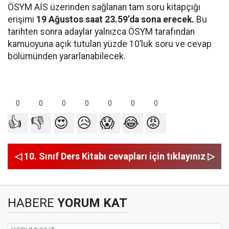
ÖSYM AİS üzerinden sağlanan tam soru kitapçığı
erişimi
19 Ağustos saat 23.59’da sona erecek.
Bu
tarihten sonra adaylar yalnızca ÖSYM tarafından
kamuoyuna açık tutulan yüzde 10’luk soru ve cevap
bölümünden yararlanabilecek.
0
0
0
0
0
0
0
👍
👎
😍
😥
😱
😂
😡
◁ 10. Sınıf Ders Kitabı cevapları için tıklayınız ▷
HABERE
YORUM KAT