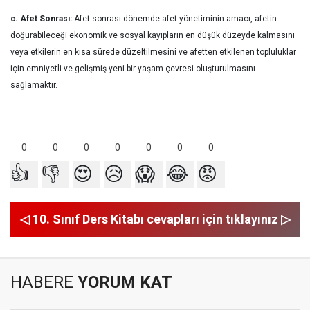
c. Afet Sonrası:
Afet sonrası dönemde afet yönetiminin amacı, afetin
doğurabileceği ekonomik ve sosyal kayıpların en düşük düzeyde kalmasını
veya etkilerin en kısa sürede düzeltilmesini ve afetten etkilenen topluluklar
için emniyetli ve gelişmiş yeni bir yaşam çevresi oluşturulmasını
sağlamaktır.
0
0
0
0
0
0
0
👍
👎
😍
😥
😱
😂
😡
◁ 10. Sınıf Ders Kitabı cevapları için tıklayınız ▷
HABERE
YORUM KAT