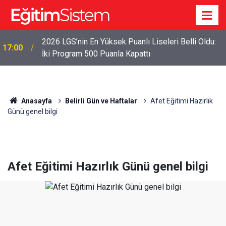
2026 LGS’nin En Yüksek Puanlı Liseleri Belli Oldu:
17:00
2026 LGS İlk Yerleştirme Verileri Açıklandı: Sınavla
İki Program 500 Puanla Kapattı
12:45
Alan Liseler Yüzde 95,76 Doldu
Anasayfa
Belirli Gün ve Haftalar
Afet Eğitimi Hazırlık
Günü genel bilgi
Afet Eğitimi Hazırlık Günü genel bilgi