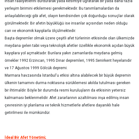
insan faaliyetlerini durdurarak yada kesintiye uğratarak bir yada daha fazla
yerleşim birimini etkilemesi gerekmektedir. Bu tanımlamalardan da
anlaşılabileceği gibi afet, olayın kendisinden çok doğurduğu sonuçlar olarak
görülmektedir. Bir afetin büyüklüğü ise insanlar açısından neden olduğu
can ve ekonomik kayıplarla ölçülmektedir.
Başta depremler olmak üzere çeşitli afet türlerinin etkisinde olan ülkemizde
meydana gelen tabii veya teknolojik afetler özellikle ekonomik açıdan büyük
kayıplara yol açmaktadır. Bunlara yakın zamanlarda meydana gelmiş
örnekler 1992 Erzincan, 1995 Dinar depremleri, 1995 Senirkent heyelanıdır
ve 17 Ağustos 1999 Gölcük depremi.
Marmara havzasında İstanbul'u etkisi altına alabilecek bir büyük depremin
ülkenin tamamını durma noktasına sürüklemesi akılda tutulması gereken
bir ihtimaldir. Böyle bir durumda resmi kuruluşların da etkisinin yetersiz
kalmaması beklenmelidir. Afet zararlarının azaltılması inşa edilmiş insan
çevresinin iyi planlama ve teknik hizmetlerle afetlere dayanıklı hale
getirilmesi ile mümkündür.
İdeal Bir Afet Yönetimi;