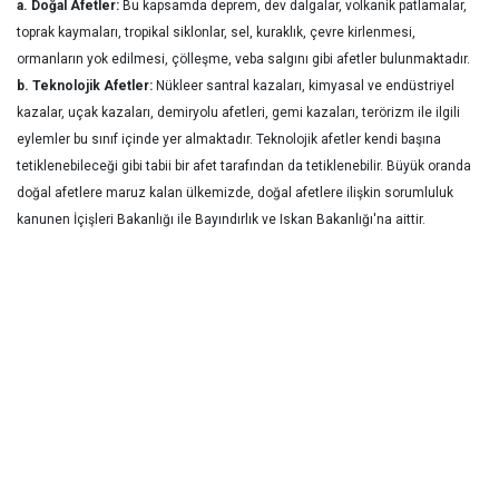
a. Doğal Afetler:
Bu kapsamda deprem, dev dalgalar, volkanik patlamalar,
toprak kaymaları, tropikal siklonlar, sel, kuraklık, çevre kirlenmesi,
ormanların yok edilmesi, çölleşme, veba salgını gibi afetler bulunmaktadır.
b. Teknolojik Afetler:
Nükleer santral kazaları, kimyasal ve endüstriyel
kazalar, uçak kazaları, demiryolu afetleri, gemi kazaları, terörizm ile ilgili
eylemler bu sınıf içinde yer almaktadır. Teknolojik afetler kendi başına
tetiklenebileceği gibi tabii bir afet tarafından da tetiklenebilir. Büyük oranda
doğal afetlere maruz kalan ülkemizde, doğal afetlere ilişkin sorumluluk
kanunen İçişleri Bakanlığı ile Bayındırlık ve Iskan Bakanlığı'na aittir.