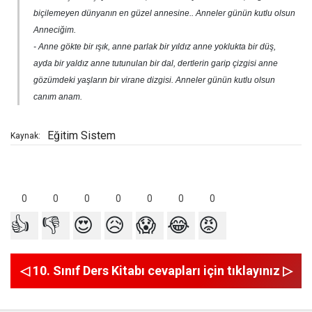
biçilemeyen dünyanın en güzel annesine.. Anneler günün kutlu olsun
Anneciğim.
- Anne gökte bir ışık, anne parlak bir yıldız anne yoklukta bir düş,
ayda bir yaldız anne tutunulan bir dal, dertlerin garip çizgisi anne
gözümdeki yaşların bir virane dizgisi. Anneler günün kutlu olsun
canım anam.
Eğitim Sistem
Kaynak:
0
0
0
0
0
0
0
👍
👎
😍
😥
😱
😂
😡
◁ 10. Sınıf Ders Kitabı cevapları için tıklayınız ▷