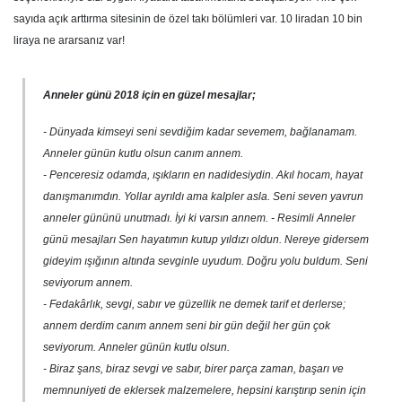
sayıda açık arttırma sitesinin de özel takı bölümleri var. 10 liradan 10 bin
liraya ne ararsanız var!
Anneler günü 2018 için en güzel mesajlar;
- Dünyada kimseyi seni sevdiğim kadar sevemem, bağlanamam.
Anneler günün kutlu olsun canım annem.
- Penceresiz odamda, ışıkların en nadidesiydin. Akıl hocam, hayat
danışmanımdın. Yollar ayrıldı ama kalpler asla. Seni seven yavrun
anneler gününü unutmadı. İyi ki varsın annem. - Resimli Anneler
günü mesajları Sen hayatımın kutup yıldızı oldun. Nereye gidersem
gideyim ışığının altında sevginle uyudum. Doğru yolu buldum. Seni
seviyorum annem.
- Fedakârlık, sevgi, sabır ve güzellik ne demek tarif et derlerse;
annem derdim canım annem seni bir gün değil her gün çok
seviyorum. Anneler günün kutlu olsun.
- Biraz şans, biraz sevgi ve sabır, birer parça zaman, başarı ve
memnuniyeti de eklersek malzemelere, hepsini karıştırıp senin için