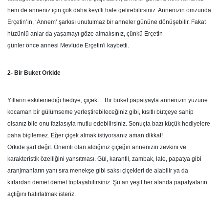
hem de anneniz için çok daha keyifli hale getirebilirsiniz. Annenizin omzunda
Erçetin’in, ‘Annem’ şarkısı unutulmaz bir anneler gününe dönüşebilir. Fakat
hüzünlü anlar da yaşamayı göze almalısınız, çünkü Erçetin
günler önce annesi Mevlüde Erçetin'i kaybetti.
2- Bir Buket Orkide
Yılların eskitemediği hediye; çiçek… Bir buket papatyayla annenizin yüzüne
kocaman bir gülümseme yerleştirebileceğiniz gibi, kısıtlı bütçeye sahip
olsanız bile onu fazlasıyla mutlu edebilirsiniz. Sonuçta bazı küçük hediyelere
paha biçilemez. Eğer çiçek almak istiyorsanız aman dikkat!
Orkide şart değil. Önemli olan aldığınız çiçeğin annenizin zevkini ve
karakteristik özelliğini yansıtması. Gül, karanfil, zambak, lale, papatya gibi
aranjmanların yanı sıra menekşe gibi saksı çiçekleri de alabilir ya da
kırlardan demet demet toplayabilirsiniz. Şu an yeşil her alanda papatyaların
açtığını hatırlatmak isteriz.