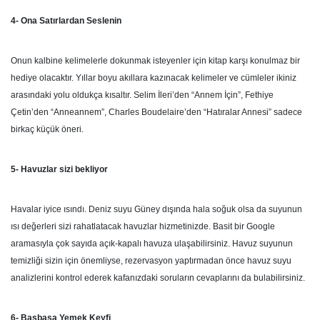
4- Ona Satırlardan Seslenin
Onun kalbine kelimelerle dokunmak isteyenler için kitap karşı konulmaz bir
hediye olacaktır. Yıllar boyu akıllara kazınacak kelimeler ve cümleler ikiniz
arasındaki yolu oldukça kısaltır. Selim İleri’den “Annem İçin”, Fethiye
Çetin’den “Anneannem”, Charles Boudelaire’den “Hatıralar Annesi” sadece
birkaç küçük öneri.
5- Havuzlar sizi bekliyor
Havalar iyice ısındı. Deniz suyu Güney dışında hala soğuk olsa da suyunun
ısı değerleri sizi rahatlatacak havuzlar hizmetinizde. Basit bir Google
aramasıyla çok sayıda açık-kapalı havuza ulaşabilirsiniz. Havuz suyunun
temizliği sizin için önemliyse, rezervasyon yaptırmadan önce havuz suyu
analizlerini kontrol ederek kafanızdaki soruların cevaplarını da bulabilirsiniz.
6- Başbaşa Yemek Keyfi