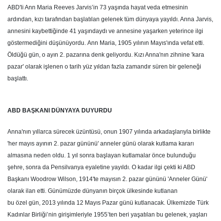
ABD'li Ann Maria Reeves Jarvis’in 73 yaşında hayat veda etmesinin
ardından, kızı tarafından başlatılan gelenek tüm dünyaya yayıldı. Anna Jarvis,
annesini kaybettiğinde 41 yaşındaydı ve annesine yaşarken yeterince ilgi
göstermediğini düşünüyordu. Ann Maria, 1905 yılının Mayıs'ında vefat etti.
Öldüğü gün, o ayın 2. pazarına denk geliyordu. Kızı Anna'nın zihnine 'kara
pazar' olarak işlenen o tarih yüz yıldan fazla zamandır süren bir geleneği
başlattı.
ABD BAŞKANI DÜNYAYA DUYURDU
Anna'nın yıllarca sürecek üzüntüsü, onun 1907 yılında arkadaşlarıyla birlikte
'her mayıs ayının 2. pazar gününü' anneler günü olarak kutlama kararı
almasına neden oldu. 1 yıl sonra başlayan kutlamalar önce bulunduğu
şehre, sonra da Pensilvanya eyaletine yayıldı. O kadar ilgi çekti ki ABD
Başkanı Woodrow Wilson, 1914'te mayısın 2. pazar gününü 'Anneler Günü'
olarak ilan etti. Günümüzde dünyanın birçok ülkesinde kutlanan
bu özel gün, 2013 yılında 12 Mayıs Pazar günü kutlanacak. Ülkemizde Türk
Kadınlar Birliği’nin girişimleriyle 1955’ten beri yaşatılan bu gelenek, yaşları