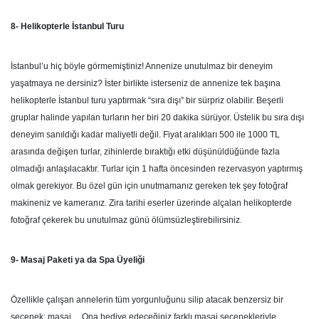
8- Helikopterle İstanbul Turu
İstanbul’u hiç böyle görmemiştiniz! Annenize unutulmaz bir deneyim
yaşatmaya ne dersiniz? İster birlikte isterseniz de annenize tek başına
helikopterle İstanbul turu yaptırmak “sıra dışı” bir sürpriz olabilir. Beşerli
gruplar halinde yapılan turların her biri 20 dakika sürüyor. Üstelik bu sıra dışı
deneyim sanıldığı kadar maliyetli değil. Fiyat aralıkları 500 ile 1000 TL
arasında değişen turlar, zihinlerde bıraktığı etki düşünüldüğünde fazla
olmadığı anlaşılacaktır. Turlar için 1 hafta öncesinden rezervasyon yaptırmış
olmak gerekiyor. Bu özel gün için unutmamanız gereken tek şey fotoğraf
makineniz ve kameranız. Zira tarihi eserler üzerinde alçalan helikopterde
fotoğraf çekerek bu unutulmaz günü ölümsüzleştirebilirsiniz.
9- Masaj Paketi ya da Spa Üyeliği
Özellikle çalışan annelerin tüm yorgunluğunu silip atacak benzersiz bir
seçenek; masaj… Ona hediye edeceğiniz farklı masaj seçenekleriyle