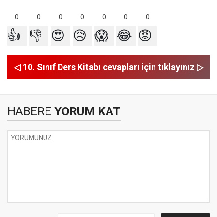
0
0
0
0
0
0
0
👍
👎
😍
😥
😱
😂
😡
◁ 10. Sınıf Ders Kitabı cevapları için tıklayınız ▷
HABERE
YORUM KAT