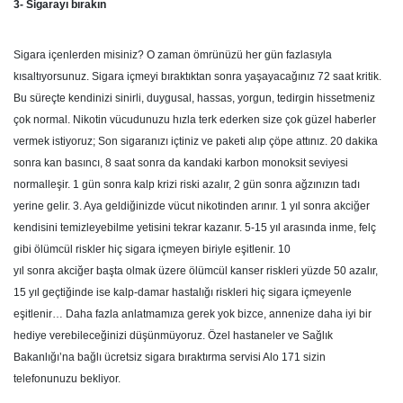
3- Sigarayı bırakın
Sigara içenlerden misiniz? O zaman ömrünüzü her gün fazlasıyla
kısaltıyorsunuz. Sigara içmeyi bıraktıktan sonra yaşayacağınız 72 saat kritik.
Bu süreçte kendinizi sinirli, duygusal, hassas, yorgun, tedirgin hissetmeniz
çok normal. Nikotin vücudunuzu hızla terk ederken size çok güzel haberler
vermek istiyoruz; Son sigaranızı içtiniz ve paketi alıp çöpe attınız. 20 dakika
sonra kan basıncı, 8 saat sonra da kandaki karbon monoksit seviyesi
normalleşir. 1 gün sonra kalp krizi riski azalır, 2 gün sonra ağzınızın tadı
yerine gelir. 3. Aya geldiğinizde vücut nikotinden arınır. 1 yıl sonra akciğer
kendisini temizleyebilme yetisini tekrar kazanır. 5-15 yıl arasında inme, felç
gibi ölümcül riskler hiç sigara içmeyen biriyle eşitlenir. 10
yıl sonra akciğer başta olmak üzere ölümcül kanser riskleri yüzde 50 azalır,
15 yıl geçtiğinde ise kalp-damar hastalığı riskleri hiç sigara içmeyenle
eşitlenir… Daha fazla anlatmamıza gerek yok bizce, annenize daha iyi bir
hediye verebileceğinizi düşünmüyoruz. Özel hastaneler ve Sağlık
Bakanlığı’na bağlı ücretsiz sigara bıraktırma servisi Alo 171 sizin
telefonunuzu bekliyor.