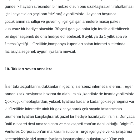
gündelik hayatın stresinden bir nebze olsun onu uzaklaştırabilir, rahatlaması
için ihtiyacı olan şeyi ona “siz” sağlayabilirsiniz. Hayatları boyunca
çocuklarının rahatlığı ve güvenliği için çalışan annelere masaj paketi
kusursuz bir hediye olacaktır. Bütçesi geniş olanlar için tercih edilebilecek
bir diğer seçenek de ona hediye edilebilecek 6 aylık ya da 1 yıllık spa ve
fitness üyeliği… Özellikle,kampanya kuponları satan internet sitelerinde
fazlasıyla seçenek uygun fiyatlara mevcut.
10- Takıları seven annelere
İster takı tezgahlarını, dükkanlarını gezin; isterseniz internet sitelerini… Eğer
anneniz takı seviyorsa hazırını da alabilirsiniz, kendiniz de tasarlayabilirsiniz.
Çok küçük meblağlardan, yüksek fiyatlara kadar o kadar çok seçeneğiniz var
ki! Özellikle internette ufak bir gezinti yaparak çok sayıda tasarımcının
ürünlerini fiyatları karşılaştırarak güzel bir hediye hazırlayabilirsiniz. Dünyaca
ünlü e-ticaret devi amazon.com ve ciceksepeti.com’un dahil olduğu Bright E-
Ventures Corporation’un markası mizu.com Türçe içeriğiyle ve karşılaştırma
seçenekleriyle sizi uygun fiyatlara tasarımcılarla buluşturuyor. Yine çok