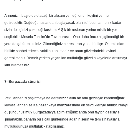
Annenizin başrolde olacağı bir akşam yemeği onun keyfini yerine
getirecektir. Doğduğunuz andan başlayacak olan sohbetin anneniz kadar
sizin de ilginizi çekeceği kuşkusuz! Şık bir restoran yerine mistik bir yer
seçilebilir. Mesela Taksim’de Tavanarası… Onu daha önce hiç gitmediği bir
yere de götürebilirsiniz. Gitmediğiniz bir restoran ya da bir ilçe. Önemli olan
birlikte sohbet edecek vakti bulabilmeniz ve onun gözlerindeki sevinci
görebilmeniz. Yemek yerken yaşanılan mutluluğu güzel hikayelerle arttırmayı
kim istemez ki?
7- Burgazada sürprizi
Peki, annenizi şaşırtmaya ne dersiniz? Sakin bir ada gezisiyle kandırdığınız
kıymetli annenize Kalpazankaya manzarasında en sevdikleriyle buluşturmayı
düşündünüz mü? Burgazada’ya adım attığınız anda onu fayton gezisiyle
şımartabilir, baharın bu sıcak günlerinde adanın serin ve temiz havasıyla
mutluluğunuza mutluluk katabilirsiniz.