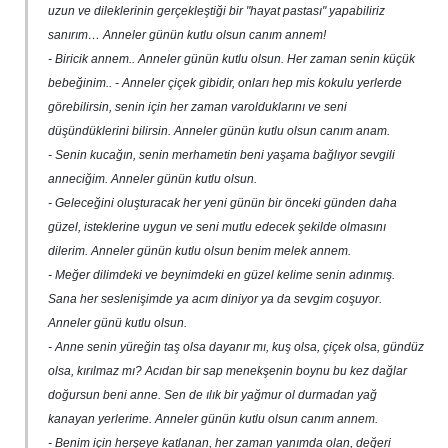
uzun ve dileklerinin gerçekleştiği bir "hayat pastası" yapabiliriz
sanırım… Anneler günün kutlu olsun canım annem!
- Biricik annem.. Anneler günün kutlu olsun. Her zaman senin küçük
bebeğinim.. - Anneler çiçek gibidir, onları hep mis kokulu yerlerde
görebilirsin, senin için her zaman varolduklarını ve seni
düşündüklerini bilirsin. Anneler günün kutlu olsun canım anam.
- Senin kucağın, senin merhametin beni yaşama bağlıyor sevgili
anneciğim. Anneler günün kutlu olsun.
- Geleceğini oluşturacak her yeni günün bir önceki günden daha
güzel, isteklerine uygun ve seni mutlu edecek şekilde olmasını
dilerim. Anneler günün kutlu olsun benim melek annem.
- Meğer dilimdeki ve beynimdeki en güzel kelime senin adınmış.
Sana her seslenişimde ya acım diniyor ya da sevgim coşuyor.
Anneler günü kutlu olsun.
- Anne senin yüreğin taş olsa dayanır mı, kuş olsa, çiçek olsa, gündüz
olsa, kırılmaz mı? Acıdan bir sap menekşenin boynu bu kez dağlar
doğursun beni anne. Sen de ılık bir yağmur ol durmadan yağ
kanayan yerlerime. Anneler günün kutlu olsun canım annem.
- Benim için herşeye katlanan, her zaman yanımda olan, değeri