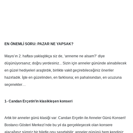
EN ÖNEMLİ SORU: PAZAR NE YAPSAK?
Mayıs’ın 2. haftası yaklaştıkça siz de, ‘anneme ne alsam?’ diye
düşünüyorsanız; doğru yerdesiniz... Sizin için anneler gününde alınabilecek
en güzel hediyeleri araştırdık, birlikte vakit geçirebileceğiniz öneriler
hazırladık. İşte en güzelinden, en farklısına; en pahalısından, en ucuzuna
seçenekler…
1- Candan Erçetin'in klasikleşen konseri
Artık bir anneler günü klasiği var: Candan Erçetin ile Anneler Günü Konseri!
Bostancı Gösteri Merkezi’nde bu yıl da gerçekleşecek olan konsere
alacağınız sürpriz bir biletle onu şaşırtabilir; anneler gününü hem kendiniz