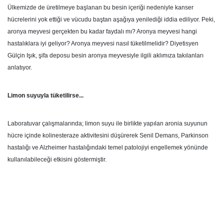
Ülkemizde de üretilmeye başlanan bu besin içeriği nedeniyle kanser
hücrelerini yok ettiği ve vücudu baştan aşağıya yenilediği iddia ediliyor. Peki,
aronya meyvesi gerçekten bu kadar faydalı mı? Aronya meyvesi hangi
hastalıklara iyi geliyor? Aronya meyvesi nasıl tüketilmelidir? Diyetisyen
Gülçin Işık, şifa deposu besin aronya meyvesiyle ilgili aklımıza takılanları
anlatıyor.
Limon suyuyla tüketilirse...
Laboratuvar çalışmalarında; limon suyu ile birlikte yapılan aronia suyunun
hücre içinde kolinesteraze aktivitesini düşürerek Senil Demans, Parkinson
hastalığı ve Alzheimer hastalığındaki temel patolojiyi engellemek yönünde
kullanılabileceği etkisini göstermiştir.