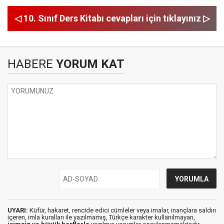
◁ 10. Sınıf Ders Kitabı cevapları için tıklayınız ▷
HABERE
YORUM KAT
UYARI:
Küfür, hakaret, rencide edici cümleler veya imalar, inançlara saldırı
içeren, imla kuralları ile yazılmamış, Türkçe karakter kullanılmayan,