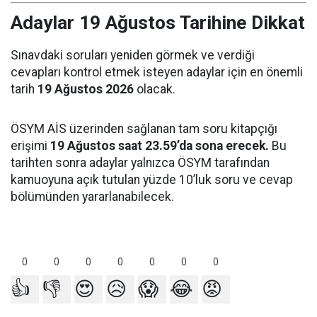
Adaylar 19 Ağustos Tarihine Dikkat
Sınavdaki soruları yeniden görmek ve verdiği
cevapları kontrol etmek isteyen adaylar için en önemli
tarih
19 Ağustos 2026
olacak.
ÖSYM AİS üzerinden sağlanan tam soru kitapçığı
erişimi
19 Ağustos saat 23.59’da sona erecek.
Bu
tarihten sonra adaylar yalnızca ÖSYM tarafından
kamuoyuna açık tutulan yüzde 10’luk soru ve cevap
bölümünden yararlanabilecek.
0
0
0
0
0
0
0
👍
👎
😍
😥
😱
😂
😡