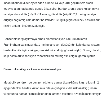
İnsan üzerindeki deneylerinden birinde 44 kalp krizi geçirmiş ve statin
tedavisi alan hastalarda günde 3 kez birer bardak aronia suyu kullanımıyla
tansiyonda sistolik (büyük) 11 mmhg, diastolik (küçük) 7,2 mmhg tansiyon
düşüşü sağlamış kalp damar hastalıkları ile ilgili geçirilebilecek hastalıkların
riskini anlamlı ölçüde azaltmıştır.
Benzer bir karşılaştırmaya örnek olarak tansiyon ilacı kullanılarak
Framingham çalışmasında 1 mmhg tansiyon düşüşünün kalp damar sistemi
hastalıkları ile ilgili atak geçirme riskini azalttığı gösterilmiştir). Sonuç olarak;
kalp hastaları ve tansiyon rahatsızlıkları müthiş etki ettiğini görebiliyoruz.
Damar tıkanıklığı ve kanser riskini azaltıyor
Metabolik sendrom ve benzeri etkilerle damar tıkanıklığına karşı etkisinin 2
ay günde 3’er bardak kullanımla ortaya çıktığı ve ciddi risk azalttığı; insan
vücudunda damar tıkanıklığı tehdidini arttıran faktörleri azalttığı gösterilmiştir.