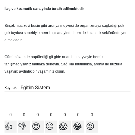
İlaç ve kozmetik sanayinde tercih edilmektedir
Birçok mucizevi besin gibi aronya meyvesi de organizmaya sağladığı pek
çok faydası sebebiyle hem ilaç sanayinde hem de kozmetik sektöründe yer
almaktadır.
Günümüzde de popülerliği git gide artan bu meyveyle henüz
tanışmadıysanız mutlaka deneyin. Sağlıkla mutlulukla, aronia ile huzurla
yaşayın; aydınlık bir yaşamınız olsun.
Eğitim Sistem
Kaynak:
0
0
0
0
0
0
0
👍
👎
😍
😥
😱
😂
😡