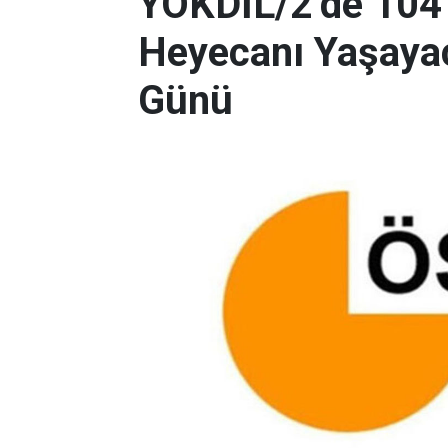
YÖKDİL/2’de 104
Heyecanı Yaşayac
Günü