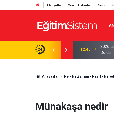
Manşetler
Günün Haberleri
Arşiv
S
AN
iseleri Belli Oldu: İki Program 500 Puanla
2026 LG
24
12:45
Doldu
Anasayfa
Ne - Ne Zaman - Nasıl - Nered
Münakaşa nedir