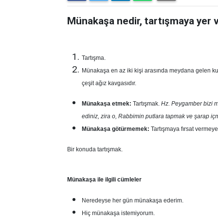
Münakaşa nedir, tartışmaya yer
Tartışma.
Münakaşa en az iki kişi arasında meydana gelen kural
çeşit ağız kavgasıdır.
Münakaşa etmek:
Tartışmak.
Hz. Peygamber bizi m
ediniz, zira o, Rabbimin putlara tapmak ve şarap içm
Münakaşa götürmemek:
Tartışmaya fırsat vermey
Bir konuda tartışmak.
Münakaşa ile ilgili cümleler
Neredeyse her gün münakaşa ederim.
Hiç münakaşa istemiyorum.