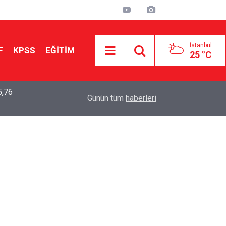
İstanbul
F
KPSS
EĞİTİM
25 °C
5,76
2026 LGS Sonuçları Açıklandı: Her 10 Öğrenciden
04:00
Günün tüm
haberleri
Tercihine Yerleşti