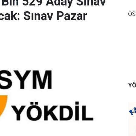
 Bin 529 Aday Sınav
ak: Sınav Pazar
Ö
YÖ