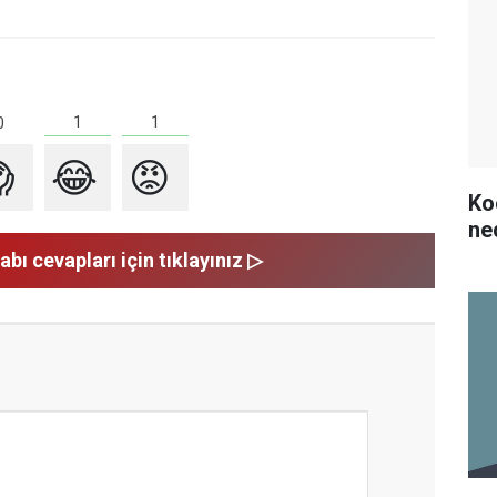
1
1
0

😂
😡
Ko
ne
abı cevapları için tıklayınız ▷