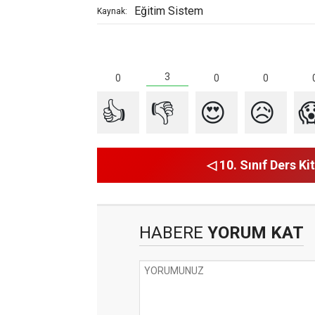
Eğitim Sistem
Kaynak:
3
0
0
0
👍
👎
😍
😥

◁ 10. Sınıf Ders Kit
HABERE
YORUM KAT