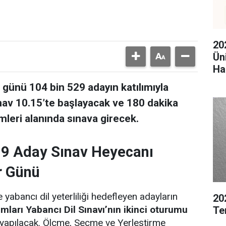
20
Ün
Ha
günü 104 bin 529 adayın katılımıyla
ınav 10.15’te başlayacak ve 180 dakika
imleri alanında sınava girecek.
29 Aday Sınav Heyecanı
r Günü
 yabancı dil yeterliliği hedefleyen adayların
20
arı Yabancı Dil Sınavı’nın ikinci oturumu
Te
yapılacak. Ölçme, Seçme ve Yerleştirme