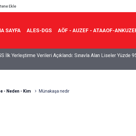
itene Ekle
A SAYFA
ALES-DGS
AÖF - AUZEF - ATAAOF-ANKUZE
S İlk Yerleştirme Verileri Açıklandı: Sınavla Alan Liseler Yüzde 9
e - Neden - Kim
Münakaşa nedir