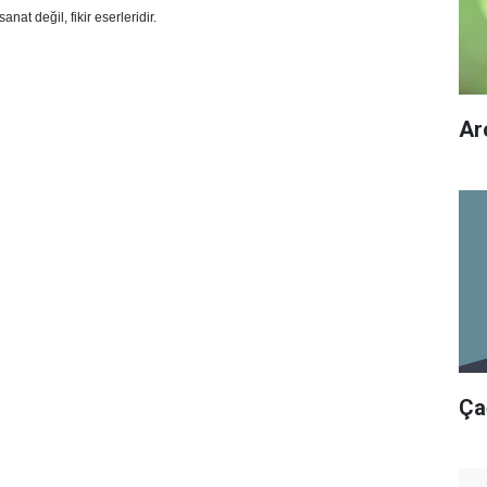
t değil, fikir eserleridir.
Ar
Ça