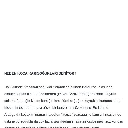
NEDEN KOCA KARISOĞUKLARI DENİYOR?
Halk dilinde "kocakarı soğukları” olarak da bilinen Berdül'acüz aslında
oldukça anlamlı bir benzetmeden geliyor. "Acüz" omurgamızdaki "kuyruk
sokumu" dediğimiz son kemiğin ismi. Yani soğuğun kuyruk sokumuna kadar
hissedilmesinden dolayı böyle bir benzetme söz konusu. Bu kelime
Arapça’da kocakarı manasına gelen "acüze" sözcüğü ile karıştırılınca, bir de
üstüne bu soğuklarda çok fazla yaşlı kadının hayatını kaybetmesi söz konusu