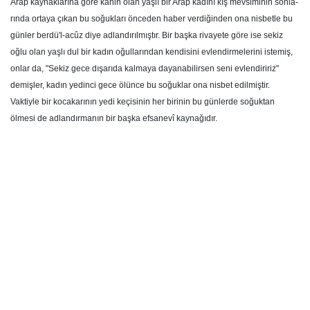
Arap kaynaklarına göre kâhin olan yaş­lı bir Arap kadını kış mevsiminin sonla­
rında ortaya çıkan bu soğukları önce­den haber verdiğinden ona nisbetle bu
günler berdü'l-acûz diye adlandırılmış­tır. Bir başka rivayete göre ise sekiz
oğlu olan yaşlı dul bir kadın oğullarından kendisini evlendirmelerini istemiş,
onlar da, "Sekiz gece dışarıda kalmaya dayanabilirsen seni evlendiririz"
demişler, ka­dın yedinci gece ölünce bu soğuklar ona nisbet edilmiştir.
Vaktiyle bir kocakarı­nın yedi keçisinin her birinin bu günler­de soğuktan
ölmesi de adlandırmanın bir başka efsanevî kaynağıdır.