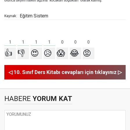
olunca deyim halkın ağzına "kocakarı soğukları" olarak kalmış.
Eğitim Sistem
Kaynak:
1
1
1
1
0
0
0
👍
👎
😍
😥
😱
😂
😡
◁ 10. Sınıf Ders Kitabı cevapları için tıklayınız ▷
HABERE
YORUM KAT