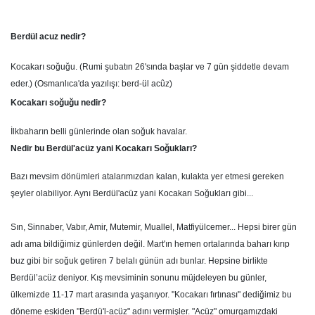
Berdül acuz nedir?
Kocakarı soğuğu. (Rumi şubatın 26'sında başlar ve 7 gün şiddetle devam
eder.) (Osmanlıca'da yazılışı: berd-ül acûz)
Kocakarı soğuğu nedir?
İlkbaharın belli günlerinde olan soğuk havalar.
Nedir bu Berdül'acüz yani Kocakarı Soğukları?
Bazı mevsim dönümleri atalarımızdan kalan, kulakta yer etmesi gereken
şeyler olabiliyor. Aynı Berdül'acüz yani Kocakarı Soğukları gibi...
Sın, Sinnaber, Vabır, Amir, Mutemir, Muallel, Matfiyülcemer... Hepsi birer gün
adı ama bildiğimiz günlerden değil. Mart'ın hemen ortalarında baharı kırıp
buz gibi bir soğuk getiren 7 belalı günün adı bunlar. Hepsine birlikte
Berdül’acüz deniyor. Kış mevsiminin sonunu müjdeleyen bu günler,
ülkemizde 11-17 mart arasında yaşanıyor. "Kocakarı fırtınası" dediğimiz bu
döneme eskiden "Berdü'l-acüz" adını vermişler. "Acüz" omurgamızdaki