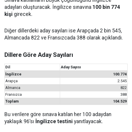
adayları oluşturacak. İngilizce sınavına
100 bin 774
kişi
girecek.
Diğer dillerdeki aday sayıları ise Arapçada 2 bin 545,
Almancada 822 ve Fransızcada 388 olarak açıklandı.
Dillere Göre Aday Sayıları
Dil
Aday Sayısı
İngilizce
100.774
Arapça
2.545
Almanca
822
Fransızca
388
Toplam
104.529
Bu verilere göre sınava katılan her 100 adaydan
yaklaşık 96’sı
İngilizce testini
yanıtlayacak.