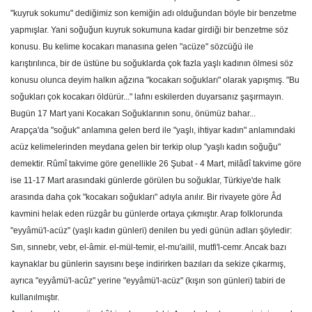
"kuyruk sokumu" dediğimiz son kemiğin adı olduğundan böyle bir benzetme
yapmışlar. Yani soğuğun kuyruk sokumuna kadar girdiği bir benzetme söz
konusu. Bu kelime kocakarı manasına gelen "acüze" sözcüğü ile
karıştırılınca, bir de üstüne bu soğuklarda çok fazla yaşlı kadının ölmesi söz
konusu olunca deyim halkın ağzına "kocakarı soğukları" olarak yapışmış. "Bu
soğukları çok kocakarı öldürür..." lafını eskilerden duyarsanız şaşırmayın.
Bugün 17 Mart yani Kocakarı Soğuklarının sonu, önümüz bahar...
Arapça'da "soğuk" anlamına gelen berd ile "yaşlı, ihtiyar kadın" anlamındaki
acüz kelimelerinden meydana gelen bir ter­kip olup "yaşlı kadın soğuğu"
demektir. Rûmî takvime göre genellikle 26 Şubat - 4 Mart, milâdî takvime göre
ise 11-17 Mart arasındaki günlerde görülen bu so­ğuklar, Türkiye'de halk
arasında daha çok "kocakarı soğukları" adıyla anılır. Bir rivayete göre Âd
kavmini helak eden rüz­gâr bu günlerde ortaya çıkmıştır. Arap folklorunda
"eyyâmü'l-acüz" (yaşlı kadın günleri) denilen bu yedi günün adları şöy­ledir:
Sın, sınnebr, vebr, el-âmir. el-mül-temir, el-mu'ailil, mutfi'l-cemr. Ancak bazı
kaynaklar bu günlerin sayısını be­şe indirirken bazıları da sekize çıkarmış,
ayrıca "eyyâmü'l-acûz" yerine "eyyâmü'l-acüz" (kışın son günleri) tabiri de
kulla­nılmıştır.