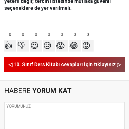
yeterli değil; tercih listesinde mutlaka güvenli
seçeneklere de yer verilmeli.
0
0
0
0
0
0
0
👍
👎
😍
😥
😱
😂
😡
◁ 10. Sınıf Ders Kitabı cevapları için tıklayınız ▷
HABERE
YORUM KAT