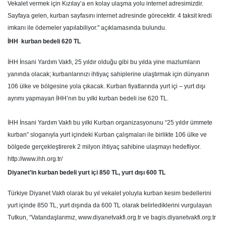
Vekalet vermek için Kızılay’a en kolay ulaşma yolu internet adresimizdir.
Sayfaya gelen, kurban sayfasını internet adresinde görecektir. 4 taksit kredi
imkanı ile ödemeler yapılabiliyor." açıklamasında bulundu.
İHH kurban bedeli 620 TL
İHH İnsani Yardım Vakfı, 25 yıldır olduğu gibi bu yılda yine mazlumların
yanında olacak; kurbanlarınızı ihtiyaç sahiplerine ulaştırmak için dünyanın
106 ülke ve bölgesine yola çıkacak. Kurban fiyatlarında yurt içi – yurt dışı
ayrımı yapmayan İHH’nın bu yılki kurban bedeli ise 620 TL.
İHH İnsani Yardım Vakfı bu yılki Kurban organizasyonunu “25 yıldır ümmete
kurban” sloganıyla yurt içindeki Kurban çalışmaları ile birlikte 106 ülke ve
bölgede gerçekleştirerek 2 milyon ihtiyaç sahibine ulaşmayı hedefliyor.
http://www.ihh.org.tr/
Diyanet’in kurban bedeli yurt içi 850 TL, yurt dışı 600 TL
Türkiye Diyanet Vakfı olarak bu yıl vekalet yoluyla kurban kesim bedellerini
yurt içinde 850 TL, yurt dışında da 600 TL olarak belirlediklerini vurgulayan
Tutkun, “Vatandaşlarımız, www.diyanetvakfi.org.tr ve bagis.diyanetvakfi.org.tr