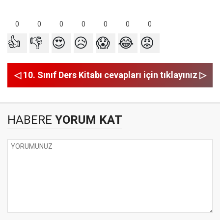
0
0
0
0
0
0
0
👍
👎
😍
😥
😱
😂
😡
◁ 10. Sınıf Ders Kitabı cevapları için tıklayınız ▷
HABERE
YORUM KAT