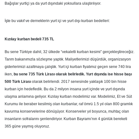
Bağışlar yurtiçi ya da yurt dışındaki yoksullara ulaştırılıyor.
İşte bu vakıf ve derneklerin yurt içi ve yurt dışı kurban bedelleri:
Kızılay kurban bedeli 735 TL
Bu sene Türkiye dahil, 32 ülkede “vekaletli kurban kesimi” gerçekleştireceğiz.
Tarım bakanımızla sözleşme yaptık. Maliyetlerimizi düşürdük, organizasyon
giderlerimizi azaltmaya çalıştık. Yurt içi kurban fiyatımız geçen sene 740 lira
iken,
bu sene 735 Türk Lirası olarak belirledik. Yurt dışında ise hisse başı
500 Türk Lirası
olarak belirlendi. 2017 senesinde yaklaşık 100 bin hisse
kurban için hedefledik. Bu da 2 milyon insana yurt içinde ve yurt dışında
ulaşma anlamına geliyor. Kızılay kurban modelimiz var. Modelimiz, Et ve Süt
Kurumu ile beraber kesilmiş olan kurbanlar, raf ömrü 1.5 yıl olan 800 gramlık
kavurma konservelerine dönüşüyor. Konserveler yıl boyunca, muhtaç olan
insanların sofralarını şenlendiriyor. Kurban Bayramı’nın 4 günlük bereketi
365 güne yaymış oluyoruz.