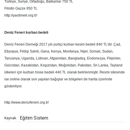
Türkiye, Suriye, Ortadoğu, Balkanlar 750 TL
Filistin Gazze 950 TL
http://yardimeli.org.tr/
Deniz Feneri kurban bedeli
Deniz Feneri Derneği 2017 yılı yurtiçi kurban kesim bedeli 840 TL'dir. Çad,
Etiyopya, Fildişi Sahili, Gana, Kenya, Moritanya, Nijer, Somali, Sudan,
Tanzanya, Uganda, Lübnan, Afganistan, Bangladeş, Endonezya, Filipinler,
Gürcistan, Kazakistan, Kırgızistan, Moğolistan, Pakistan, Sri Lanka, Tayland
ülkeleri için kurban hisse bedeli 440 TL olarak belirlenmiştir. Resmi sitesinde
ise online olarak son yapılan bağışlar ve bölgeleri de harita üzerinde
gösteriliyor.
http://www.denizfeneri.org.tr/
Eğitim Sistem
Kaynak: