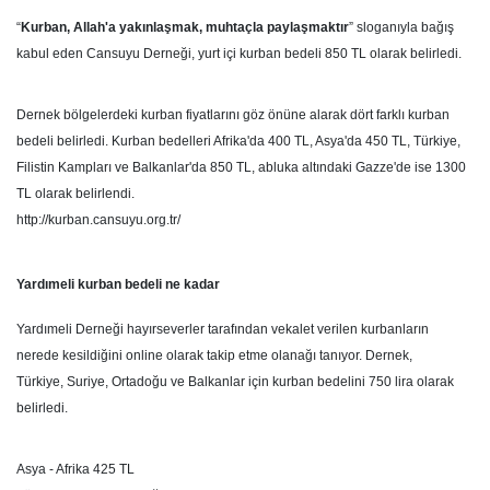
“
Kurban, Allah'a yakınlaşmak, muhtaçla paylaşmaktır
” sloganıyla bağış
kabul eden Cansuyu Derneği, yurt içi kurban bedeli 850 TL olarak belirledi.
Dernek bölgelerdeki kurban fiyatlarını göz önüne alarak dört farklı kurban
bedeli belirledi. Kurban bedelleri Afrika'da 400 TL, Asya'da 450 TL, Türkiye,
Filistin Kampları ve Balkanlar'da 850 TL, abluka altındaki Gazze'de ise 1300
TL olarak belirlendi.
http://kurban.cansuyu.org.tr/
Yardımeli kurban bedeli ne kadar
Yardımeli Derneği hayırseverler tarafından vekalet verilen kurbanların
nerede kesildiğini online olarak takip etme olanağı tanıyor. Dernek,
Türkiye, Suriye, Ortadoğu ve Balkanlar için kurban bedelini 750 lira olarak
belirledi.
Asya - Afrika 425 TL