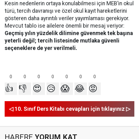
Kesin nedenlerin ortaya konulabilmesi için MEB’in okul
türü, tercih davranışı ve özel okul kayıt hareketlerini
gösteren daha ayrıntılı veriler yayımlaması gerekiyor.
Mevcut tablo ise ailelere önemli bir mesaj veriyor:
Geçmiş yılın yüzdelik dilimine güvenmek tek başına
yeterli değil; tercih listesinde mutlaka güvenli
seçeneklere de yer verilmeli.
0
0
0
0
0
0
0
👍
👎
😍
😥
😱
😂
😡
◁ 10. Sınıf Ders Kitabı cevapları için tıklayınız ▷
HABERE
YORUM KAT