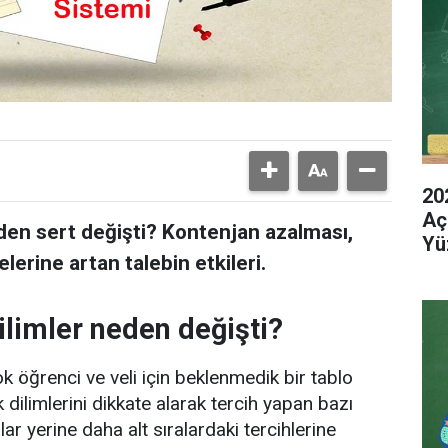
20
Aç
den sert değişti? Kontenjan azalması,
Yü
elerine artan talebin etkileri.
limler neden değişti?
k öğrenci ve veli için beklenmedik bir tablo
k dilimlerini dikkate alarak tercih yapan bazı
lar yerine daha alt sıralardaki tercihlerine