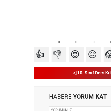
0
0
0
0
👍
👎
😍
😥

◁ 10. Sınıf Ders Kit
HABERE
YORUM KAT