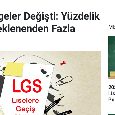
eler Değişti: Yüzdelik
eklenenden Fazla
M
20
Li
Pu