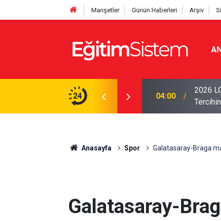
Manşetler
Günün Haberleri
Arşiv
S
AN
i Açıklandı: Sınavla Alan Liseler Yüzde 95,76
2026 LG
24
04:00
Tercihin
Anasayfa
Spor
Galatasaray-Braga maç
Galatasaray-Braga