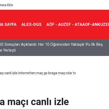
itene Ekle
A SAYFA
ALES-DGS
AÖF - AUZEF - ATAAOF-ANKUZE
S Sonuçları Açıklandı: Her 10 Öğrenciden Yaklaşık 9’u İlk Beş
e Yerleşti
ı canlı izle internetten maç gs braga maçı star tv
 maçı canlı izle