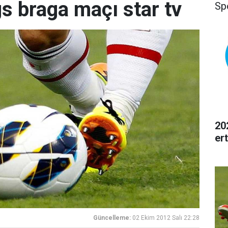
s braga maçı star tv
Sp
20
er
Güncelleme:
02 Ekim 2012 Salı 22:28