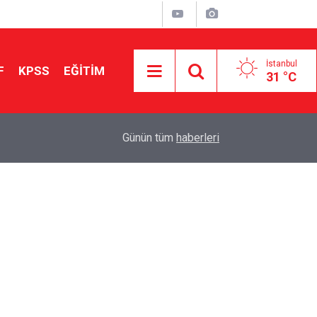
İstanbul
F
KPSS
EĞİTİM
31 °C
Aileniz Sizi İlgi ve Yeteneklerinize Göre Hangi E
01:00
Günün tüm
haberleri
Yönlendiriyor?