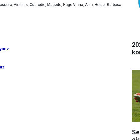
ssoro, Vinicius, Custodio, Macedo, Hugo Viana, Alan, Helder Barbosa
20
yınız
ko
nız
Se
gi