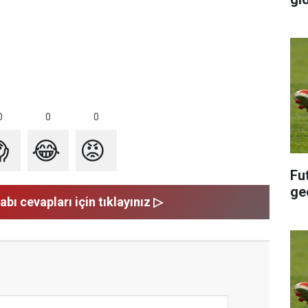
0
0
0

😂
😡
Fu
ge
abı cevapları için tıklayınız ▷