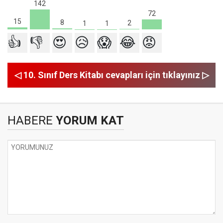
142
72
15
8
2
1
1
👍
👎
😍
😥
😱
😂
😡
◁ 10. Sınıf Ders Kitabı cevapları için tıklayınız ▷
HABERE
YORUM KAT