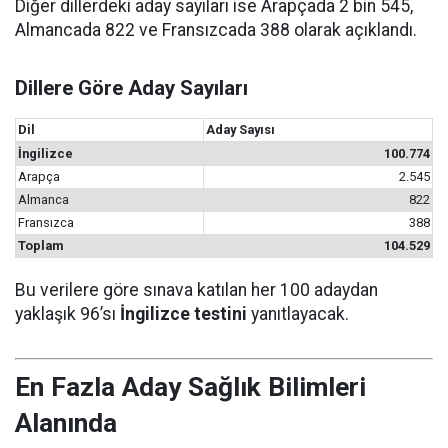
Diğer dillerdeki aday sayıları ise Arapçada 2 bin 545,
Almancada 822 ve Fransızcada 388 olarak açıklandı.
Dillere Göre Aday Sayıları
Dil
Aday Sayısı
İngilizce
100.774
Arapça
2.545
Almanca
822
Fransızca
388
Toplam
104.529
Bu verilere göre sınava katılan her 100 adaydan
yaklaşık 96’sı
İngilizce testini
yanıtlayacak.
En Fazla Aday Sağlık Bilimleri
Alanında