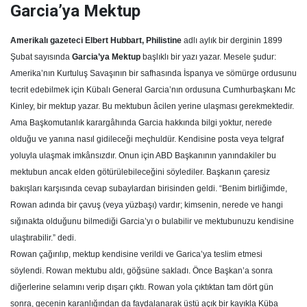
Garcia’ya Mektup
Amerikalı gazeteci Elbert Hubbart, Philistine
adlı aylık bir derginin 1899
Şubat sayısında
Garcia’ya Mektup
başlıklı bir yazı yazar. Mesele şudur:
Amerika’nın Kurtuluş Savaşının bir safhasında İspanya ve sömürge ordusunu
tecrit edebilmek için Kübalı General Garcia’nın ordusuna Cumhurbaşkanı Mc
Kinley, bir mektup yazar. Bu mektubun âcilen yerine ulaşması gerekmektedir.
Ama Başkomutanlık karargâhında Garcia hakkında bilgi yoktur, nerede
olduğu ve yanına nasıl gidileceği meçhuldür. Kendisine posta veya telgraf
yoluyla ulaşmak imkânsızdır. Onun için ABD Başkanının yanındakiler bu
mektubun ancak elden götürülebileceğini söylediler. Başkanın çaresiz
bakışları karşısında cevap subaylardan birisinden geldi. “Benim birliğimde,
Rowan adında bir çavuş (veya yüzbaşı) vardır; kimsenin, nerede ve hangi
sığınakta olduğunu bilmediği Garcia’yı o bulabilir ve mektubunuzu kendisine
ulaştırabilir.” dedi.
Rowan çağırılıp, mektup kendisine verildi ve Garica’ya teslim etmesi
söylendi. Rowan mektubu aldı, göğsüne sakladı. Önce Başkan’a sonra
diğerlerine selamını verip dışarı çıktı. Rowan yola çıktıktan tam dört gün
sonra, gecenin karanlığından da faydalanarak üstü açık bir kayıkla Küba