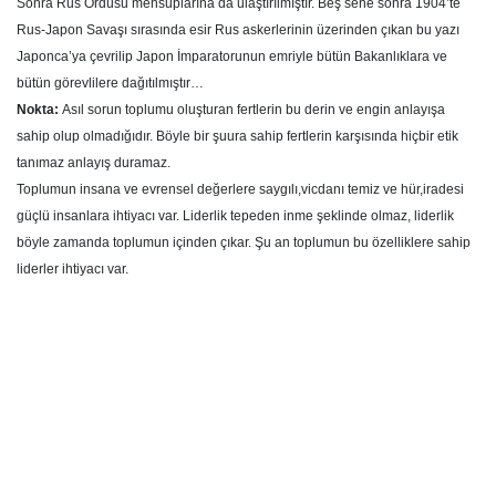
Sonra Rus Ordusu mensuplarına da ulaştırılmıştır. Beş sene sonra 1904’te
Rus-Japon Savaşı sırasında esir Rus askerlerinin üzerinden çıkan bu yazı
Japonca’ya çevrilip Japon İmparatorunun emriyle bütün Bakanlıklara ve
bütün görevlilere dağıtılmıştır…
Nokta:
Asıl sorun toplumu oluşturan fertlerin bu derin ve engin anlayışa
sahip olup olmadığıdır. Böyle bir şuura sahip fertlerin karşısında hiçbir etik
tanımaz anlayış duramaz.
Toplumun insana ve evrensel değerlere saygılı,vicdanı temiz ve hür,iradesi
güçlü insanlara ihtiyacı var. Liderlik tepeden inme şeklinde olmaz, liderlik
böyle zamanda toplumun içinden çıkar. Şu an toplumun bu özelliklere sahip
liderler ihtiyacı var.