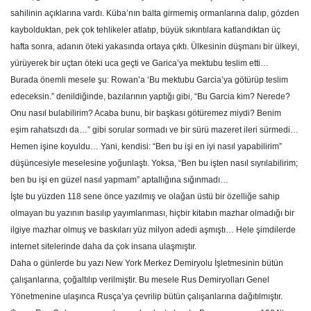
sahilinin açıklarına vardı. Küba’nın balta girmemiş ormanlarına dalıp, gözden
kaybolduktan, pek çok tehlikeler atlatıp, büyük sıkıntılara katlandıktan üç
hafta sonra, adanın öteki yakasında ortaya çıktı. Ülkesinin düşmanı bir ülkeyi,
yürüyerek bir uçtan öteki uca geçti ve Garica’ya mektubu teslim etti…
Burada önemli mesele şu: Rowan’a ‘Bu mektubu Garcia’ya götürüp teslim
edeceksin.” denildiğinde, bazılarının yaptığı gibi, “Bu Garcia kim? Nerede?
Onu nasıl bulabilirim? Acaba bunu, bir başkası götüremez miydi? Benim
eşim rahatsızdı da…” gibi sorular sormadı ve bir sürü mazeret ileri sürmedi…
Hemen işine koyuldu… Yani, kendisi: “Ben bu işi en iyi nasıl yapabilirim”
düşüncesiyle meselesine yoğunlaştı. Yoksa, “Ben bu işten nasıl sıyrılabilirim;
ben bu işi en güzel nasıl yapmam” aptallığına sığınmadı…
İşte bu yüzden 118 sene önce yazılmış ve olağan üstü bir özelliğe sahip
olmayan bu yazının basılıp yayımlanması, hiçbir kitabın mazhar olmadığı bir
ilgiye mazhar olmuş ve baskıları yüz milyon adedi aşmıştı… Hele şimdilerde
internet sitelerinde daha da çok insana ulaşmıştır.
Daha o günlerde bu yazı New York Merkez Demiryolu İşletmesinin bütün
çalışanlarına, çoğaltılıp verilmiştir. Bu mesele Rus Demiryolları Genel
Yönetmenine ulaşınca Rusça’ya çevrilip bütün çalışanlarına dağıtılmıştır.