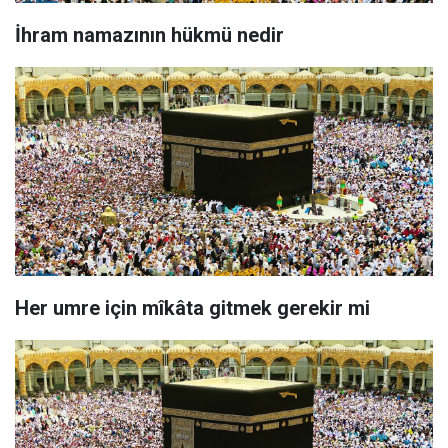
İhram namazının hükmü nedir
Her umre için mîkâta gitmek gerekir mi