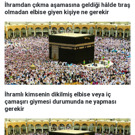
İhramdan çıkma aşamasına geldiği hâlde tıraş
olmadan elbise giyen kişiye ne gerekir
İhramlı kimsenin dikilmiş elbise veya iç
çamaşırı giymesi durumunda ne yapması
gerekir