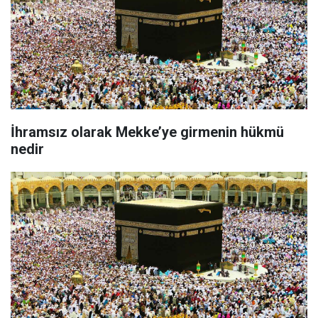
İhramsız olarak Mekke’ye girmenin hükmü
nedir