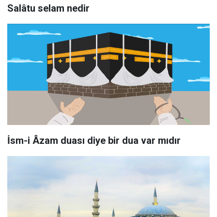
Salâtu selam nedir
İsm-i Âzam duası diye bir dua var mıdır