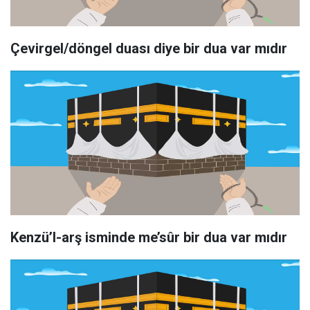
Çevirgel/döngel duası diye bir dua var mıdır
Kenzü’l-arş isminde me’sûr bir dua var mıdır