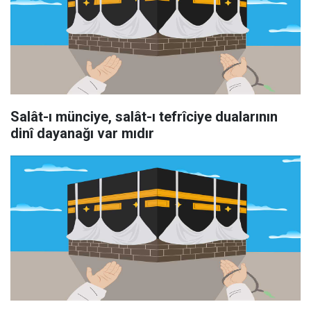
Salât-ı münciye, salât-ı tefrîciye dualarının
dinî dayanağı var mıdır