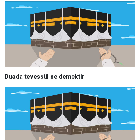
Duada tevessül ne demektir