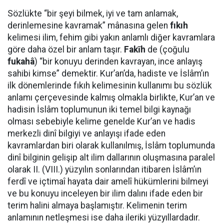
Sözlükte “bir şeyi bilmek, iyi ve tam anlamak,
derinlemesine kavramak” mânasına gelen
fıkıh
kelimesi ilim, fehim gibi yakın anlamlı diğer kavramlara
göre daha özel bir anlam taşır.
Fakīh
de (çoğulu
fukahâ
) “bir konuyu derinden kavrayan, ince anlayış
sahibi kimse” demektir. Kur’an’da, hadiste ve İslâm’ın
ilk dönemlerinde fıkıh kelimesinin kullanımı bu sözlük
anlamı çerçevesinde kalmış olmakla birlikte, Kur’an ve
hadisin İslâm toplumunun iki temel bilgi kaynağı
olması sebebiyle kelime genelde Kur’an ve hadis
merkezli dinî bilgiyi ve anlayışı ifade eden
kavramlardan biri olarak kullanılmış, İslâm toplumunda
dinî bilginin gelişip alt ilim dallarının oluşmasına paralel
olarak II. (VIII.) yüzyılın sonlarından itibaren İslâm’ın
ferdî ve içtimaî hayata dair amelî hükümlerini bilmeyi
ve bu konuyu inceleyen bir ilim dalını ifade eden bir
terim halini almaya başlamıştır. Kelimenin terim
anlamının netleşmesi ise daha ileriki yüzyıllardadır.