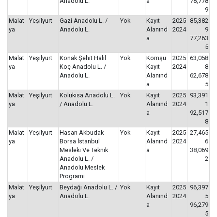
Anadolu L.
a
78,778
9
Malat
Yeşilyurt
Gazi Anadolu L. /
Yok
Kayıt
2025
85,382
ya
Anadolu L.
Alanınd
2024
9
a
77,263
5
Malat
Yeşilyurt
Konak Şehit Halil
Yok
Komşu
2025
63,058
ya
Koç Anadolu L. /
Kayıt
2024
8
Anadolu L.
Alanınd
62,678
a
5
Malat
Yeşilyurt
Kolukısa Anadolu L.
Yok
Kayıt
2025
93,391
ya
/ Anadolu L.
Alanınd
2024
1
a
92,517
8
Malat
Yeşilyurt
Hasan Akbudak
Yok
Kayıt
2025
27,465
ya
Borsa İstanbul
Alanınd
2024
6
Mesleki Ve Teknik
a
38,069
Anadolu L. /
2
Anadolu Meslek
Programı
Malat
Yeşilyurt
Beydağı Anadolu L. /
Yok
Kayıt
2025
96,397
ya
Anadolu L.
Alanınd
2024
5
a
96,279
5