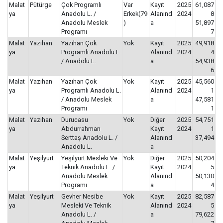
Malat
Pütürge
Çok Programlı
Var
Kayıt
2025
61,087
ya
Anadolu L. /
Erkek(79
Alanınd
2024
8
Anadolu Meslek
)
a
51,897
Programı
7
Malat
Yazıhan
Yazıhan Çok
Yok
Kayıt
2025
49,918
ya
Programlı Anadolu L.
Alanınd
2024
4
/ Anadolu L.
a
54,938
6
Malat
Yazıhan
Yazıhan Çok
Yok
Kayıt
2025
45,560
ya
Programlı Anadolu L.
Alanınd
2024
1
/ Anadolu Meslek
a
47,581
Programı
1
Malat
Yazıhan
Durucasu
Yok
Diğer
2025
54,751
ya
Abdurrahman
Kayıt
2024
1
Serttaş Anadolu L. /
Alanınd
37,494
Anadolu L.
a
Malat
Yeşilyurt
Yeşilyurt Mesleki Ve
Yok
Diğer
2025
50,204
ya
Teknik Anadolu L. /
Kayıt
2024
5
Anadolu Meslek
Alanınd
50,130
Programı
a
4
Malat
Yeşilyurt
Gevher Nesibe
Yok
Kayıt
2025
82,587
ya
Mesleki Ve Teknik
Alanınd
2024
5
Anadolu L. /
a
79,622