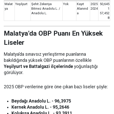
Malat
Yeşilyurt
Şehit Zekeriya
Yok
Kayıt
2025
50,645
ya
Bitmez Anadolu L. /
Alanınd
2024
1
Anadolu L.
a
57,452
8
Malatya’da OBP Puanı En Yüksek
Liseler
Malatya’da sınavsız yerleştirme puanlarına
bakıldığında yüksek OBP puanlarının özellikle
Yeşilyurt ve Battalgazi ilçelerinde
yoğunlaştığı
görülüyor.
2025 OBP verilerine göre öne çıkan bazı liseler şöyle:
Beydağı Anadolu L. - 96,3975
Kernek Anadolu L. - 95,2646
Kolukısa Anadolu L. - 93,3911