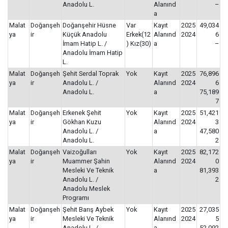
Anadolu L.
Alanınd
–
a
Malat
Doğanşeh
Doğanşehir Hüsne
Var
Kayıt
2025
49,034
ya
ir
Küçük Anadolu
Erkek(12
Alanınd
2024
6
İmam Hatip L. /
) Kız(30)
a
–
Anadolu İmam Hatip
L.
Malat
Doğanşeh
Şehit Serdal Toprak
Yok
Kayıt
2025
76,896
ya
ir
Anadolu L. /
Alanınd
2024
6
Anadolu L.
a
75,189
7
Malat
Doğanşeh
Erkenek Şehit
Yok
Kayıt
2025
51,421
ya
ir
Gökhan Kuzu
Alanınd
2024
3
Anadolu L. /
a
47,580
Anadolu L.
2
Malat
Doğanşeh
Vaizoğulları
Yok
Kayıt
2025
82,172
ya
ir
Muammer Şahin
Alanınd
2024
0
Mesleki Ve Teknik
a
81,393
Anadolu L. /
2
Anadolu Meslek
Programı
Malat
Doğanşeh
Şehit Barış Aybek
Yok
Kayıt
2025
27,035
ya
ir
Mesleki Ve Teknik
Alanınd
2024
5
Anadolu L. /
a
52,092