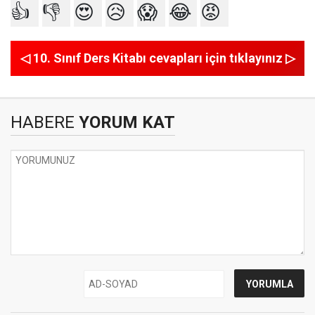
👍
👎
😍
😥
😱
😂
😡
◁ 10. Sınıf Ders Kitabı cevapları için tıklayınız ▷
HABERE
YORUM KAT