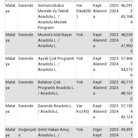
Malat
Darende
Somuncubaba
Var
Kayıt
2025
46,291
ya
Mesleki Ve Teknik
Erkek(92
Alanınd
2024
3
Anadolu L. /
)
a
45,168
Anadolu Meslek
4
Programı
Malat
Darende
Mustafa İclal Başer
Yok
Kayıt
2025
48,259
ya
Anadolu L. /
Alanınd
2024
0
Anadolu L.
a
47,930
5
Malat
Darende
Ayvalı Çok Programlı
Yok
Kayıt
2025
57,466
ya
Anadolu L. /
Alanınd
2024
3
Anadolu L.
a
54,375
6
Malat
Darende
Balaban Çok
Yok
Kayıt
2025
46,119
ya
Programlı Anadolu L.
Alanınd
2024
9
/ Anadolu L.
a
48,161
2
Malat
Darende
Darende Anadolu L.
Var
Kayıt
2025
57,153
ya
/ Anadolu L.
Kız(45)
Alanınd
2024
4
a
43,124
4
Malat
Doğanşeh
Şehit Hakan Artuç
Yok
Diğer
2025
49,491
ya
ir
Anadolu L. /
Kayıt
2024
1