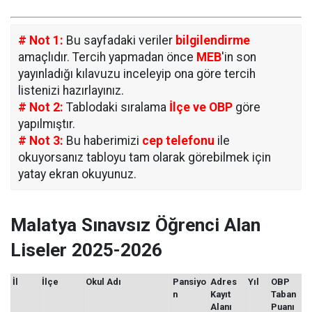
# Not 1:
Bu sayfadaki veriler
bilgilendirme
amaçlıdır. Tercih yapmadan önce
MEB
'in son
yayınladığı kılavuzu inceleyip ona göre tercih
listenizi hazırlayınız.
# Not 2:
Tablodaki sıralama
İlçe ve OBP
göre
yapılmıştır.
# Not 3:
Bu haberimizi
cep telefonu
ile
okuyorsanız tabloyu tam olarak görebilmek için
yatay ekran okuyunuz.
Malatya Sınavsız Öğrenci Alan
Liseler 2025-2026
İl
İlçe
Okul Adı
Pansiyo
Adres
Yıl
OBP
n
Kayıt
Taban
Alanı
Puanı