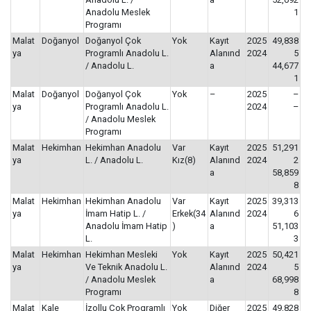
Anadolu Meslek
1
Programı
Malat
Doğanyol
Doğanyol Çok
Yok
Kayıt
2025
49,838
ya
Programlı Anadolu L.
Alanınd
2024
5
/ Anadolu L.
a
44,677
1
Malat
Doğanyol
Doğanyol Çok
Yok
–
2025
–
ya
Programlı Anadolu L.
2024
–
/ Anadolu Meslek
Programı
Malat
Hekimhan
Hekimhan Anadolu
Var
Kayıt
2025
51,291
ya
L. / Anadolu L.
Kız(8)
Alanınd
2024
2
a
58,859
8
Malat
Hekimhan
Hekimhan Anadolu
Var
Kayıt
2025
39,313
ya
İmam Hatip L. /
Erkek(34
Alanınd
2024
6
Anadolu İmam Hatip
)
a
51,103
L.
3
Malat
Hekimhan
Hekimhan Mesleki
Yok
Kayıt
2025
50,421
ya
Ve Teknik Anadolu L.
Alanınd
2024
5
/ Anadolu Meslek
a
68,998
Programı
8
Malat
Kale
İzollu Çok Programlı
Yok
Diğer
2025
49,828