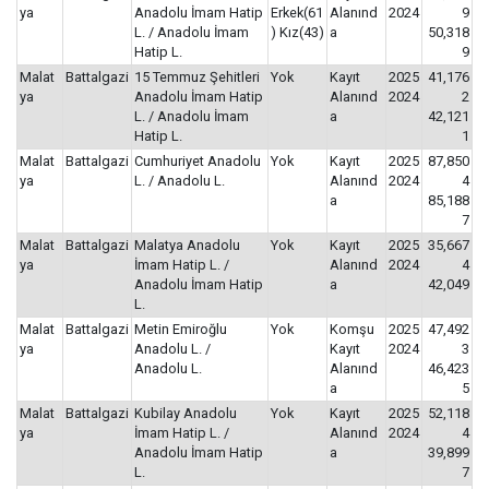
ya
Anadolu İmam Hatip
Erkek(61
Alanınd
2024
9
L. / Anadolu İmam
) Kız(43)
a
50,318
Hatip L.
9
Malat
Battalgazi
15 Temmuz Şehitleri
Yok
Kayıt
2025
41,176
ya
Anadolu İmam Hatip
Alanınd
2024
2
L. / Anadolu İmam
a
42,121
Hatip L.
1
Malat
Battalgazi
Cumhuriyet Anadolu
Yok
Kayıt
2025
87,850
ya
L. / Anadolu L.
Alanınd
2024
4
a
85,188
7
Malat
Battalgazi
Malatya Anadolu
Yok
Kayıt
2025
35,667
ya
İmam Hatip L. /
Alanınd
2024
4
Anadolu İmam Hatip
a
42,049
L.
Malat
Battalgazi
Metin Emiroğlu
Yok
Komşu
2025
47,492
ya
Anadolu L. /
Kayıt
2024
3
Anadolu L.
Alanınd
46,423
a
5
Malat
Battalgazi
Kubilay Anadolu
Yok
Kayıt
2025
52,118
ya
İmam Hatip L. /
Alanınd
2024
4
Anadolu İmam Hatip
a
39,899
L.
7