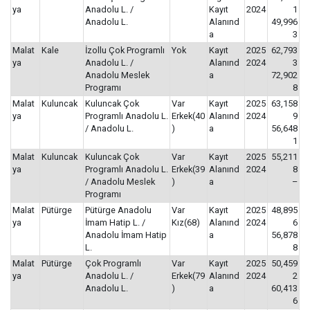
ya
Anadolu L. /
Kayıt
2024
1
Anadolu L.
Alanınd
49,996
a
3
Malat
Kale
İzollu Çok Programlı
Yok
Kayıt
2025
62,793
ya
Anadolu L. /
Alanınd
2024
3
Anadolu Meslek
a
72,902
Programı
8
Malat
Kuluncak
Kuluncak Çok
Var
Kayıt
2025
63,158
ya
Programlı Anadolu L.
Erkek(40
Alanınd
2024
9
/ Anadolu L.
)
a
56,648
1
Malat
Kuluncak
Kuluncak Çok
Var
Kayıt
2025
55,211
ya
Programlı Anadolu L.
Erkek(39
Alanınd
2024
8
/ Anadolu Meslek
)
a
–
Programı
Malat
Pütürge
Pütürge Anadolu
Var
Kayıt
2025
48,895
ya
İmam Hatip L. /
Kız(68)
Alanınd
2024
6
Anadolu İmam Hatip
a
56,878
L.
8
Malat
Pütürge
Çok Programlı
Var
Kayıt
2025
50,459
ya
Anadolu L. /
Erkek(79
Alanınd
2024
2
Anadolu L.
)
a
60,413
6