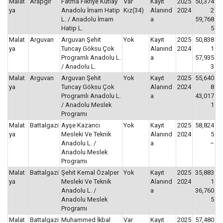
Malat
Arapgir
Fatma Fikriye Kutlay
Var
Kayıt
2025
50,374
ya
Anadolu İmam Hatip
Kız(34)
Alanınd
2024
2
L. / Anadolu İmam
a
59,768
Hatip L.
5
Malat
Arguvan
Arguvan Şehit
Yok
Kayıt
2025
50,838
ya
Tuncay Göksu Çok
Alanınd
2024
1
Programlı Anadolu L.
a
57,935
/ Anadolu L.
3
Malat
Arguvan
Arguvan Şehit
Yok
Kayıt
2025
55,640
ya
Tuncay Göksu Çok
Alanınd
2024
8
Programlı Anadolu L.
a
43,017
/ Anadolu Meslek
1
Programı
Malat
Battalgazi
Ayşe Kazancı
Yok
Kayıt
2025
58,824
ya
Mesleki Ve Teknik
Alanınd
2024
5
Anadolu L. /
a
–
Anadolu Meslek
Programı
Malat
Battalgazi
Şehit Kemal Özalper
Yok
Kayıt
2025
35,883
ya
Mesleki Ve Teknik
Alanınd
2024
1
Anadolu L. /
a
36,760
Anadolu Meslek
5
Programı
Malat
Battalgazi
Muhammed İkbal
Var
Kayıt
2025
57,480