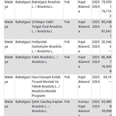
Malat
Battalgazi
Battalgazi Anadolu
Yok
Kayıt
2025
79,559
ya
L. / Anadolu L.
Alanınd
2024
1
a
79,113
2
Malat
Battalgazi
20 Mayıs Vakfı
Yok
Kayıt
2025
85,348
ya
Turgut Özal Anadolu
Alanınd
2024
4
L. / Anadolu L.
a
81,641
1
Malat
Battalgazi
Hollandalı
Yok
Kayıt
2025
52,346
ya
Gurbetçiler Anadolu
Alanınd
2024
3
L. / Anadolu L.
a
–
Malat
Battalgazi
Fatih Anadolu L. /
Yok
Kayıt
2025
82,406
ya
Anadolu L.
Alanınd
2024
7
a
76,930
8
Malat
Battalgazi
Hacı Hüseyin Kölük
Yok
Kayıt
2025
69,13
ya
Ticaret Mesleki Ve
Alanınd
2024
–
Teknik Anadolu L. /
a
Anadolu Meslek
Programı
Malat
Battalgazi
Şehit Candaş Kaplan
Yok
Komşu
2025
65,585
ya
Anadolu L. /
Kayıt
2024
8
Anadolu L.
Alanınd
59,958
a
4