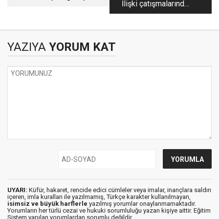
İlişki çatışmalarında
mı dediniz?
öfkeyi nasıl yaşıyoruz
YAZIYA
YORUM KAT
UYARI:
Küfür, hakaret, rencide edici cümleler veya imalar, inançlara saldırı
içeren, imla kuralları ile yazılmamış, Türkçe karakter kullanılmayan,
isimsiz ve büyük harflerle
yazılmış yorumlar onaylanmamaktadır.
Yorumların her türlü cezai ve hukuki sorumluluğu yazan kişiye aittir. Eğitim
Sistem yapılan yorumlardan sorumlu değildir.