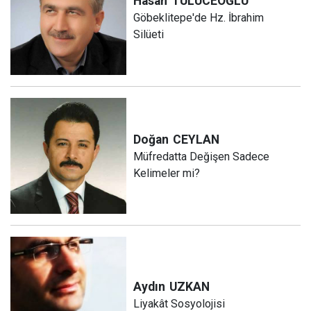
Hasan
TÜLÜCEOĞLU
Göbeklitepe'de Hz. İbrahim
Silüeti
Doğan
CEYLAN
Müfredatta Değişen Sadece
Kelimeler mi?
Aydın
UZKAN
Liyakât Sosyolojisi