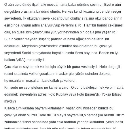
O gün geldiğinde ilçe halkı meydanı ana baba gününe çevirirdi. Evet o gün
gerçekten orası ana ba günü olurdu. Herkes kendi kuzusunu geriden seçer
seyrederdi. İlk okuldan liseye kadar bütün okullar sıra sıra okul bandolarının
eşiliğinde, uygun adımlarla yürüyüp yerlerini alırdı. Hafif bir bando çekişmesi
olur, en güzel kim çalıyor, kim yürüyor nev’inden bir iddalaşma yaşanırdı.
Bütün veliler meydanı kuşatır, parklar ve hatta ağaçların dallarını bir
doldurudu. Meydanın çevresindeki esnaflar balkonlardan bu çoşkuyu
seyrederdi.Sanki o meydanda hayat dururdu tören boyunca. Bence en iyi
balkon Arif Ağanın oteliydi.
Çocuklarını seyretmek veliler için büyük bir gurur vesilesiydi. Hele de geçit
resmi sırasında veliler çocuklarının asker gibi yürümesinden dolukur,
heyecanlanır, maşallah, barekallah çekerlerdi.
Kimsede ne cep telefonu ne kamera vardı. O günü bakileştirmek ve bir hatıra
edinmek isteyenlerin adresi Foto Kubilay veya Foto Birsen’di. (Yoksa Bilsev
miydi?)
Kısaca tüm kasaba bayram kutlamasını yaşar, onu hisseder, birlikte bu
çoşkuya ortak olurdu. Hele de 19 Mayıs bayramı ki,o bambaşka olurdu. Bizim
zamanızda futbol sahasında yani eski harman yerinde kutlanırdı. Şimdi nasıl