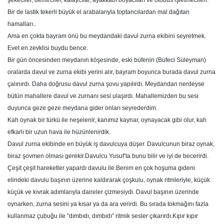
şekeciler, demirciler, kalaycılar, ayakkabı boyacıları ve otobüs işletmecileri.
Bir de lastik tekerli büyük el arabalarıyla toptancılardan mal dağıtan
hamalları..
Ama en çokta bayram önü bu meydandaki davul zurna ekibini seyretmek.
Evet en zevklisi buydu bence.
Bir gün öncesinden meydanın köşesinde, eski büfenin (Büfeci Süleyman)
oralarda davul ve zurna ekibi yerini alır, bayram boyunca burada davul zurna
çalınırdı. Daha doğrusu davul zurna şovu yapılırdı. Meydandan nerdeyse
bütün mahallere davul ve zurnanı sesi ulaşırdı. Mahallemizden bu sesi
duyunca geze geze meydana gider onları seyrederdim.
Kah oynak bir türkü ile neşelenir, kanımız kaynar, oynayacak gibi olur, kah
efkarlı bir uzun hava ile hüzünlenirdik.
Davul zurna ekibinde en büyük iş davulcuya düşer. Davulcunun biraz oynak,
biraz şovmen olması gerekir.Davulcu Yusuf’ta bunu bilir ve iyi de becerirdi.
Çeşit çeşit hareketler yapardı davulu ile.Benim en çok hoşuma gideni
elindeki davulu başının üzerine kaldırarak çoşkulu, oynak ritmleriyle, küçük
küçük ve kıvrak adımlarıyla daireler çizmesiydi. Davul başının üzerinde
oynarken, zurna sesini ya kısar ya da ara verirdi. Bu sırada tokmağını fazla
kullanmaz çubuğu ile “dımbıdı, dımbıdı” ritmik sesler çıkarırdı.Kıpır kıpır