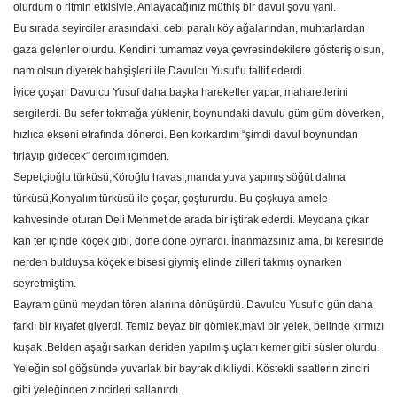
olurdum o ritmin etkisiyle. Anlayacağınız müthiş bir davul şovu yani.
Bu sırada seyirciler arasındaki, cebi paralı köy ağalarından, muhtarlardan
gaza gelenler olurdu. Kendini tumamaz veya çevresindekilere gösteriş olsun,
nam olsun diyerek bahşişleri ile Davulcu Yusuf’u taltif ederdi.
İyice çoşan Davulcu Yusuf daha başka hareketler yapar, maharetlerini
sergilerdi. Bu sefer tokmağa yüklenir, boynundaki davulu güm güm döverken,
hızlıca ekseni etrafında dönerdi. Ben korkardım “şimdi davul boynundan
fırlayıp gidecek” derdim içimden.
Sepetçioğlu türküsü,Köroğlu havası,manda yuva yapmış söğüt dalına
türküsü,Konyalım türküsü ile çoşar, çoştururdu. Bu çoşkuya amele
kahvesinde oturan Deli Mehmet de arada bir iştirak ederdi. Meydana çıkar
kan ter içinde köçek gibi, döne döne oynardı. İnanmazsınız ama, bi keresinde
nerden bulduysa köçek elbisesi giymiş elinde zilleri takmış oynarken
seyretmiştim.
Bayram günü meydan tören alanına dönüşürdü. Davulcu Yusuf o gün daha
farklı bir kıyafet giyerdi. Temiz beyaz bir gömlek,mavi bir yelek, belinde kırmızı
kuşak..Belden aşağı sarkan deriden yapılmış uçları kemer gibi süsler olurdu.
Yeleğin sol göğsünde yuvarlak bir bayrak dikiliydi. Köstekli saatlerin zinciri
gibi yeleğinden zincirleri sallanırdı.