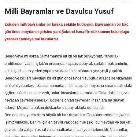
Milli Bayramlar ve Davulcu Yusuf
Eskiden milli bayramlar bir başka şekilde kutlanırdı. Bayramdan bir kaç
gün önce meydanın girişine yani Şekerci İsmail’in dükkanının bulunduğu
yerdeki caddeye tak kurulurdu.
Belediyeye mi yoksa Sümerbank’a ait idi bu tak bilmiyorum. Yuvarlak
profillerden yapılmış tak’ın ortasından aşağıya bayrak sarkıtılır, ışıklandırılır,
tak’ın geri kalan yerleri yaprak ve dallarla kaplanarak yemyeşil yapılırdı.
Belediye işçileri meydanı bir iki gün öncesinden süpürür, arazöz ile yıkayarak
pırıl pırıl yaparlardı. Zabıta memurlarını bir telaş, bir heyecan sarar etrafındaki
işçilere sürekli emirler verir, onları koşuşturup dururlardı. Onlardaki telaş ve
heyacan çevredeki meraklı gözlerle onları seyreden insanlara da sirayet
ederdi. Meydana bakan dükkanlar da bayraklarla donatılırdı.
Ben onları seyretmekten büyük bir haz duyardım. Çocukken zaten başka bir
işimiz olmazdı. Benim için en zevkli vakit geçirme şekli bu meydan ve parkın
çevresinde çalışan esnaf ve zanaatkarların faaliyetini izlemekti. Nalbantlar,