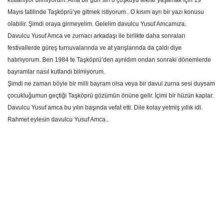
kutlanıyor bilmiyorum. Ama bir gün sırf o çoşkuyu tekrar yaşamak için 19
Mayıs tatilinde Taşköprü’ye gitmek istiyorum.. O kısım ayrı bir yazı konusu
olabilir. Şimdi oraya girmeyelim. Gelelim davulcu Yusuf Amcamıza.
Davulcu Yusuf Amca ve zurnacı arkadaşı ile birlikte daha sonraları
festivallerde güreş turnuvalarında ve at yarışlarında da çaldı diye
hatırlıyorum. Ben 1984 te Taşköprü’den ayrıldım ondan sonraki dönemlerde
bayramlar nasıl kutlandı bilmiyorum.
Şimdi ne zaman böyle bir milli bayram olsa veya bir davul zurna sesi duysam
çocukluğumun geçtiği Taşköprü gözümün önüne gelir. İçimi bir hüzün kaplar.
Davulcu Yusuf amca bu yılın başında vefat etti. Dile kolay yetmiş yıllık idi.
Rahmet eylesin davulcu Yusuf Amca..