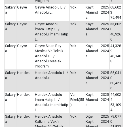
Programı
7
Sakary
Geyve
Geyve Anadolu L. /
Yok
Kayıt
2025
68,602
a
Anadolu L.
Alanınd
2024
3
a
75,494
Sakary
Geyve
Geyve Anadolu
Yok
Kayıt
2025
33,602
a
İmam Hatip L. /
Alanınd
2024
0
Anadolu İmam Hatip
a
40,926
L.
6
Sakary
Geyve
Geyve Sinan Bey
Yok
Kayıt
2025
41,328
a
Mesleki Ve Teknik
Alanınd
2024
9
Anadolu L. /
a
48,140
Anadolu Meslek
8
Programı
Sakary
Hendek
Hendek Anadolu L. /
Yok
Kayıt
2025
85,041
a
Anadolu L.
Alanınd
2024
0
a
80,421
6
Sakary
Hendek
Hendek Anadolu
Var
Kayıt
2025
44,602
a
İmam Hatip L. /
Erkek(55
Alanınd
2024
4
Anadolu İmam Hatip
)
a
53,109
L.
4
Sakary
Hendek
Hendek Anadolu
Yok
Diğer
2025
79,077
a
Kalkınma Vakfı
Kayıt
2024
0
Mesleki Ve Teknik
Alanınd
41,822