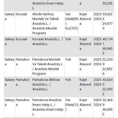
Anadolu İmam Hatip
a
36,203
L.
Sakary
Kocaali
Abidin Serhoş
Var
Kayıt
2025
39,622
a
Mesleki Ve Teknik
Erkek(99
Alanınd
2024
3
Anadolu L. /
)
a
29,477
Anadolu Meslek
Kız(107)
5
Programı
Sakary
Kocaali
Kocaali Anadolu L. /
Yok
Kayıt
2025
49,174
a
Anadolu L.
Alanınd
2024
1
a
49,963
3
Sakary
Pamukov
Pamukova Mesleki
Yok
Kayıt
2025
22,230
a
a
Ve Teknik Anadolu L.
Alanınd
2024
9
/ Anadolu Meslek
a
22,832
Programı
6
Sakary
Pamukov
Pamukova Akhisar
Yok
Kayıt
2025
45,634
a
a
Anadolu L. /
Alanınd
2024
5
Anadolu L.
a
22,955
2
Sakary
Pamukov
Pamukova Anadolu
Var
Kayıt
2025
52,466
a
a
İmam Hatip L. /
Erkek(15
Alanınd
2024
9
Anadolu İmam Hatip
)
a
46,093
L.
2