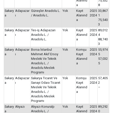
Alanınd
75,532
a
8
Sakary
Adapazar
Güneşler Anadolu L.
Yok
Kayıt
2025
33,867
a
ı
/ Anadolu L.
Alanınd
2024
1
a
75,540
3
Sakary
Adapazar
Tes-iş Adapazarı
Yok
Kayıt
2025
89,012
a
ı
Anadolu L. /
Alanınd
2024
4
Anadolu L.
a
88,740
3
Sakary
Adapazar
Borsa İstanbul
Yok
Komşu
2025
55,974
a
ı
Mehmet Akif Ersoy
Kayıt
2024
5
Mesleki Ve Teknik
Alanınd
57,032
Anadolu L. /
a
5
Anadolu Meslek
Programı
Sakary
Adapazar
Sakarya Ticaret Ve
Yok
Komşu
2025
57,405
a
ı
Sanayi Odası Ticaret
Kayıt
2024
2
Mesleki Ve Teknik
Alanınd
–
Anadolu L. /
a
Anadolu Meslek
Programı
Sakary
Akyazı
Akyazı Konuralp
Yok
Kayıt
2025
89,292
a
Anadolu L. /
Alanınd
2024
0