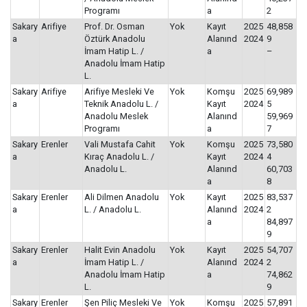
Programı
a
2
Sakary
Arifiye
Prof. Dr. Osman
Yok
Kayıt
2025
48,858
a
Öztürk Anadolu
Alanınd
2024
9
İmam Hatip L. /
a
–
Anadolu İmam Hatip
L.
Sakary
Arifiye
Arifiye Mesleki Ve
Yok
Komşu
2025
69,989
a
Teknik Anadolu L. /
Kayıt
2024
5
Anadolu Meslek
Alanınd
59,969
Programı
a
7
Sakary
Erenler
Vali Mustafa Cahit
Yok
Komşu
2025
73,580
a
Kıraç Anadolu L. /
Kayıt
2024
4
Anadolu L.
Alanınd
60,703
a
8
Sakary
Erenler
Ali Dilmen Anadolu
Yok
Kayıt
2025
83,537
a
L. / Anadolu L.
Alanınd
2024
2
a
84,897
9
Sakary
Erenler
Halit Evin Anadolu
Yok
Kayıt
2025
54,707
a
İmam Hatip L. /
Alanınd
2024
2
Anadolu İmam Hatip
a
74,862
L.
9
Sakary
Erenler
Şen Piliç Mesleki Ve
Yok
Komşu
2025
57,891