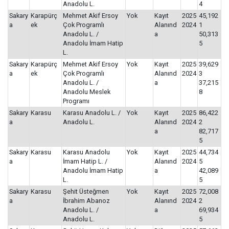
Anadolu L.
4
Sakary
Karapürç
Mehmet Akif Ersoy
Yok
Kayıt
2025
45,192
a
ek
Çok Programlı
Alanınd
2024
1
Anadolu L. /
a
50,313
Anadolu İmam Hatip
5
L.
Sakary
Karapürç
Mehmet Akif Ersoy
Yok
Kayıt
2025
39,629
a
ek
Çok Programlı
Alanınd
2024
3
Anadolu L. /
a
37,215
Anadolu Meslek
8
Programı
Sakary
Karasu
Karasu Anadolu L. /
Yok
Kayıt
2025
86,422
a
Anadolu L.
Alanınd
2024
2
a
82,717
5
Sakary
Karasu
Karasu Anadolu
Yok
Kayıt
2025
44,734
a
İmam Hatip L. /
Alanınd
2024
5
Anadolu İmam Hatip
a
42,089
L.
5
Sakary
Karasu
Şehit Üsteğmen
Yok
Kayıt
2025
72,008
a
İbrahim Abanoz
Alanınd
2024
2
Anadolu L. /
a
69,934
Anadolu L.
5