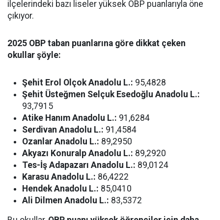
ilçelerindeki bazı liseler yüksek OBP puanlarıyla öne
çıkıyor.
2025 OBP taban puanlarına göre dikkat çeken
okullar şöyle:
Şehit Erol Olçok Anadolu L.:
95,4828
Şehit Üsteğmen Selçuk Esedoğlu Anadolu L.:
93,7915
Atike Hanım Anadolu L.:
91,6284
Serdivan Anadolu L.:
91,4584
Ozanlar Anadolu L.:
89,2950
Akyazı Konuralp Anadolu L.:
89,2920
Tes-İş Adapazarı Anadolu L.:
89,0124
Karasu Anadolu L.:
86,4222
Hendek Anadolu L.:
85,0410
Ali Dilmen Anadolu L.:
83,5372
Bu okullar,
OBP puanı yüksek öğrenciler için daha