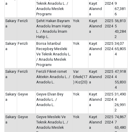
a
Teknik Anadolu L. /
Kayıt
2024
9
Anadolu Meslek
Alanınd
67,381
Programı
a
6
Sakary
Ferizli
Şehit Hakan Bayram
Yok
Kayıt
2025
56,813
a
Anadolu İmam Hatip
Alanınd
2024
5
L. / Anadolu İmam
a
43,284
Hatip L.
2
Sakary
Ferizli
Borsa İstanbul
Yok
Kayıt
2025
34,07
a
Recepbey Mesleki
Alanınd
2024
65,805
Ve Teknik Anadolu L.
a
4
/ Anadolu Meslek
Programı
Sakary
Ferizli
Ferizli Fikret-ismet
Var
Kayıt
2025
47,918
a
Aktekin Anadolu L. /
Erkek(17
Alanınd
2024
4
Anadolu L.
) Kız(20)
a
55,830
4
Sakary
Geyve
Geyve Elvan Bey
Yok
Kayıt
2025
31,490
a
Anadolu L. /
Alanınd
2024
4
Anadolu L.
a
26,991
2
Sakary
Geyve
Geyve Mesleki Ve
Yok
Kayıt
2025
74,867
a
Teknik Anadolu L. /
Alanınd
2024
7
Anadolu Meslek
a
63,480