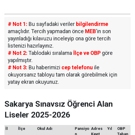
# Not 1:
Bu sayfadaki veriler
bilgilendirme
amaçlıdır. Tercih yapmadan önce
MEB
'in son
yayınladığı kılavuzu inceleyip ona göre tercih
listenizi hazırlayınız.
# Not 2:
Tablodaki sıralama
İlçe ve OBP
göre
yapılmıştır.
# Not 3:
Bu haberimizi
cep telefonu
ile
okuyorsanız tabloyu tam olarak görebilmek için
yatay ekran okuyunuz.
Sakarya Sınavsız Öğrenci Alan
Liseler 2025-2026
İl
İlçe
Okul Adı
Pansiyo
Adres
Yıl
OBP
n
Kayıt
Taban