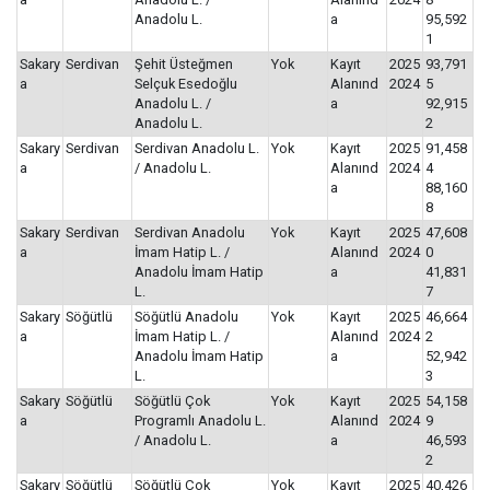
Anadolu L.
a
95,592
1
Sakary
Serdivan
Şehit Üsteğmen
Yok
Kayıt
2025
93,791
a
Selçuk Esedoğlu
Alanınd
2024
5
Anadolu L. /
a
92,915
Anadolu L.
2
Sakary
Serdivan
Serdivan Anadolu L.
Yok
Kayıt
2025
91,458
a
/ Anadolu L.
Alanınd
2024
4
a
88,160
8
Sakary
Serdivan
Serdivan Anadolu
Yok
Kayıt
2025
47,608
a
İmam Hatip L. /
Alanınd
2024
0
Anadolu İmam Hatip
a
41,831
L.
7
Sakary
Söğütlü
Söğütlü Anadolu
Yok
Kayıt
2025
46,664
a
İmam Hatip L. /
Alanınd
2024
2
Anadolu İmam Hatip
a
52,942
L.
3
Sakary
Söğütlü
Söğütlü Çok
Yok
Kayıt
2025
54,158
a
Programlı Anadolu L.
Alanınd
2024
9
/ Anadolu L.
a
46,593
2
Sakary
Söğütlü
Söğütlü Çok
Yok
Kayıt
2025
40,426