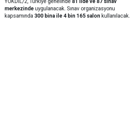
YÖKDİL/2, Türkiye genelinde
81 ilde ve 87 sınav
merkezinde
uygulanacak. Sınav organizasyonu
kapsamında
300 bina ile 4 bin 165 salon
kullanılacak.