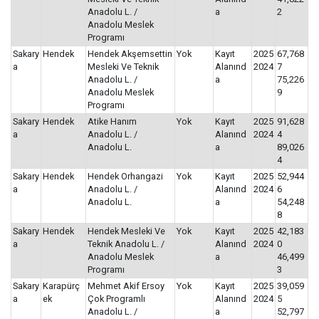
Anadolu L. /
a
2
Anadolu Meslek
Programı
Sakary
Hendek
Hendek Akşemsettin
Yok
Kayıt
2025
67,768
a
Mesleki Ve Teknik
Alanınd
2024
7
Anadolu L. /
a
75,226
Anadolu Meslek
9
Programı
Sakary
Hendek
Atike Hanım
Yok
Kayıt
2025
91,628
a
Anadolu L. /
Alanınd
2024
4
Anadolu L.
a
89,026
4
Sakary
Hendek
Hendek Orhangazi
Yok
Kayıt
2025
52,944
a
Anadolu L. /
Alanınd
2024
6
Anadolu L.
a
54,248
8
Sakary
Hendek
Hendek Mesleki Ve
Yok
Kayıt
2025
42,183
a
Teknik Anadolu L. /
Alanınd
2024
0
Anadolu Meslek
a
46,499
Programı
3
Sakary
Karapürç
Mehmet Akif Ersoy
Yok
Kayıt
2025
39,059
a
ek
Çok Programlı
Alanınd
2024
5
Anadolu L. /
a
52,797