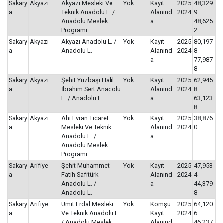
Sakary
Akyazı
Akyazı Mesleki Ve
Yok
Kayıt
2025
48,329
a
Teknik Anadolu L. /
Alanınd
2024
9
Anadolu Meslek
a
48,625
Programı
2
Sakary
Akyazı
Akyazı Anadolu L. /
Yok
Kayıt
2025
80,197
a
Anadolu L.
Alanınd
2024
8
a
77,987
8
Sakary
Akyazı
Şehit Yüzbaşı Halil
Yok
Kayıt
2025
62,945
a
İbrahim Sert Anadolu
Alanınd
2024
8
L. / Anadolu L.
a
63,123
8
Sakary
Akyazı
Ahi Evran Ticaret
Yok
Kayıt
2025
38,876
a
Mesleki Ve Teknik
Alanınd
2024
0
Anadolu L. /
a
–
Anadolu Meslek
Programı
Sakary
Arifiye
Şehit Muhammet
Yok
Kayıt
2025
47,953
a
Fatih Safitürk
Alanınd
2024
4
Anadolu L. /
a
44,379
Anadolu L.
8
Sakary
Arifiye
Ümit Erdal Mesleki
Yok
Komşu
2025
64,120
a
Ve Teknik Anadolu L.
Kayıt
2024
6
/ Anadolu Meslek
Alanınd
46,237