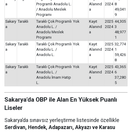
a
Programlı Anadolu L.
Alanınd
2024
8
/ Anadolu Meslek
a
49,041
Programı
9
Sakary
Taraklı
Taraklı Çok Programlı
Yok
Kayıt
2025
44,305
a
Anadolu L. /
Alanınd
2024
3
Anadolu Meslek
a
48,977
Programı
1
Sakary
Taraklı
Taraklı Çok Programlı
Yok
Kayıt
2025
32,774
a
Anadolu L. /
Alanınd
2024
1
Anadolu L.
a
59,426
8
Sakary
Taraklı
Taraklı Çok Programlı
Yok
Kayıt
2025
43,365
a
Anadolu L. /
Alanınd
2024
6
Anadolu İmam Hatip
a
37,280
L.
5
Sakarya’da OBP ile Alan En Yüksek Puanlı
Liseler
Sakarya’da sınavsız yerleştirme listesinde özellikle
Serdivan, Hendek, Adapazarı, Akyazı ve Karasu