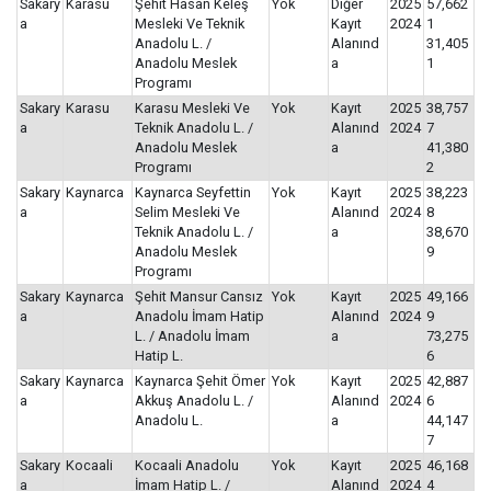
Sakary
Karasu
Şehit Hasan Keleş
Yok
Diğer
2025
57,662
a
Mesleki Ve Teknik
Kayıt
2024
1
Anadolu L. /
Alanınd
31,405
Anadolu Meslek
a
1
Programı
Sakary
Karasu
Karasu Mesleki Ve
Yok
Kayıt
2025
38,757
a
Teknik Anadolu L. /
Alanınd
2024
7
Anadolu Meslek
a
41,380
Programı
2
Sakary
Kaynarca
Kaynarca Seyfettin
Yok
Kayıt
2025
38,223
a
Selim Mesleki Ve
Alanınd
2024
8
Teknik Anadolu L. /
a
38,670
Anadolu Meslek
9
Programı
Sakary
Kaynarca
Şehit Mansur Cansız
Yok
Kayıt
2025
49,166
a
Anadolu İmam Hatip
Alanınd
2024
9
L. / Anadolu İmam
a
73,275
Hatip L.
6
Sakary
Kaynarca
Kaynarca Şehit Ömer
Yok
Kayıt
2025
42,887
a
Akkuş Anadolu L. /
Alanınd
2024
6
Anadolu L.
a
44,147
7
Sakary
Kocaali
Kocaali Anadolu
Yok
Kayıt
2025
46,168
a
İmam Hatip L. /
Alanınd
2024
4