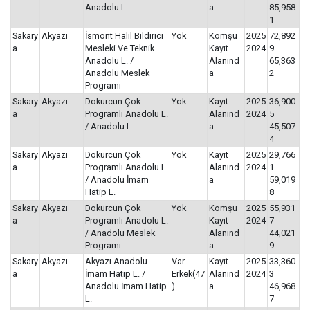
Anadolu L.
a
85,958
1
Sakary
Akyazı
İsmont Halil Bildirici
Yok
Komşu
2025
72,892
a
Mesleki Ve Teknik
Kayıt
2024
9
Anadolu L. /
Alanınd
65,363
Anadolu Meslek
a
2
Programı
Sakary
Akyazı
Dokurcun Çok
Yok
Kayıt
2025
36,900
a
Programlı Anadolu L.
Alanınd
2024
5
/ Anadolu L.
a
45,507
4
Sakary
Akyazı
Dokurcun Çok
Yok
Kayıt
2025
29,766
a
Programlı Anadolu L.
Alanınd
2024
1
/ Anadolu İmam
a
59,019
Hatip L.
8
Sakary
Akyazı
Dokurcun Çok
Yok
Komşu
2025
55,931
a
Programlı Anadolu L.
Kayıt
2024
7
/ Anadolu Meslek
Alanınd
44,021
Programı
a
9
Sakary
Akyazı
Akyazı Anadolu
Var
Kayıt
2025
33,360
a
İmam Hatip L. /
Erkek(47
Alanınd
2024
3
Anadolu İmam Hatip
)
a
46,968
L.
7