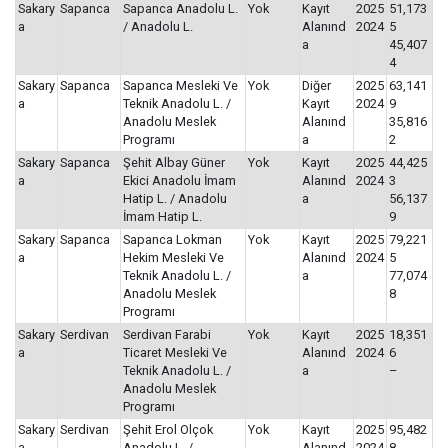
Sakary
Sapanca
Sapanca Anadolu L.
Yok
Kayıt
2025
51,173
a
/ Anadolu L.
Alanınd
2024
5
a
45,407
4
Sakary
Sapanca
Sapanca Mesleki Ve
Yok
Diğer
2025
63,141
a
Teknik Anadolu L. /
Kayıt
2024
9
Anadolu Meslek
Alanınd
35,816
Programı
a
2
Sakary
Sapanca
Şehit Albay Güner
Yok
Kayıt
2025
44,425
a
Ekici Anadolu İmam
Alanınd
2024
3
Hatip L. / Anadolu
a
56,137
İmam Hatip L.
9
Sakary
Sapanca
Sapanca Lokman
Yok
Kayıt
2025
79,221
a
Hekim Mesleki Ve
Alanınd
2024
5
Teknik Anadolu L. /
a
77,074
Anadolu Meslek
8
Programı
Sakary
Serdivan
Serdivan Farabi
Yok
Kayıt
2025
18,351
a
Ticaret Mesleki Ve
Alanınd
2024
6
Teknik Anadolu L. /
a
–
Anadolu Meslek
Programı
Sakary
Serdivan
Şehit Erol Olçok
Yok
Kayıt
2025
95,482
a
Anadolu L. /
Alanınd
2024
8