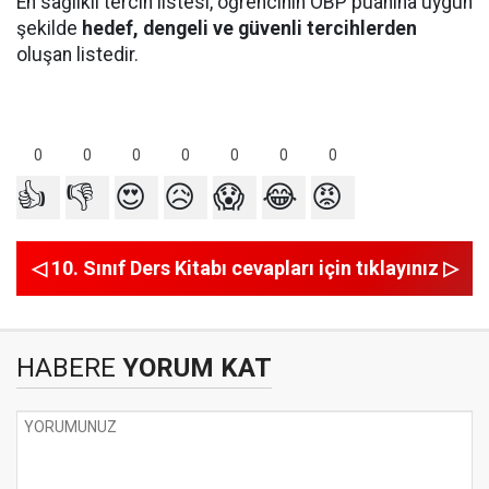
En sağlıklı tercih listesi, öğrencinin OBP puanına uygun
şekilde
hedef, dengeli ve güvenli tercihlerden
oluşan listedir.
0
0
0
0
0
0
0
👍
👎
😍
😥
😱
😂
😡
◁ 10. Sınıf Ders Kitabı cevapları için tıklayınız ▷
HABERE
YORUM KAT