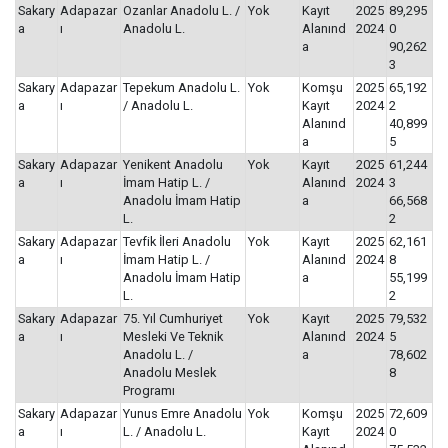
Sakary
Adapazar
Ozanlar Anadolu L. /
Yok
Kayıt
2025
89,295
a
ı
Anadolu L.
Alanınd
2024
0
a
90,262
3
Sakary
Adapazar
Tepekum Anadolu L.
Yok
Komşu
2025
65,192
a
ı
/ Anadolu L.
Kayıt
2024
2
Alanınd
40,899
a
5
Sakary
Adapazar
Yenikent Anadolu
Yok
Kayıt
2025
61,244
a
ı
İmam Hatip L. /
Alanınd
2024
3
Anadolu İmam Hatip
a
66,568
L.
2
Sakary
Adapazar
Tevfik İleri Anadolu
Yok
Kayıt
2025
62,161
a
ı
İmam Hatip L. /
Alanınd
2024
8
Anadolu İmam Hatip
a
55,199
L.
2
Sakary
Adapazar
75. Yıl Cumhuriyet
Yok
Kayıt
2025
79,532
a
ı
Mesleki Ve Teknik
Alanınd
2024
5
Anadolu L. /
a
78,602
Anadolu Meslek
8
Programı
Sakary
Adapazar
Yunus Emre Anadolu
Yok
Komşu
2025
72,609
a
ı
L. / Anadolu L.
Kayıt
2024
0