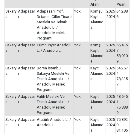
Alanı
Puanı
Sakary
Adapazar
Adapazarı Prof.
Yok
Komşu
2025
64,288
a
ı
Dr.tansu Çiller Ticaret
Kayıt
2024
6
Mesleki Ve Teknik
Alanınd
–
Anadolu L. /
a
Anadolu Meslek
Programı
Sakary
Adapazar
Cumhuriyet Anadolu
Yok
Komşu
2025
66,435
a
ı
L. / Anadolu L.
Kayıt
2024
7
Alanınd
58,930
a
9
Sakary
Adapazar
Borsa İstanbul
Yok
Kayıt
2025
54,267
a
ı
Sakarya Mesleki Ve
Alanınd
2024
4
Teknik Anadolu L. /
a
78,335
Anadolu Meslek
7
Programı
Sakary
Adapazar
Fatih Mesleki Ve
Yok
Kayıt
2025
48,645
a
ı
Teknik Anadolu L. /
Alanınd
2024
1
Anadolu Meslek
a
75,888
Programı
9
Sakary
Adapazar
Atatürk Anadolu L. /
Yok
Kayıt
2025
75,892
a
ı
Anadolu L.
Alanınd
2024
0
a
81,106