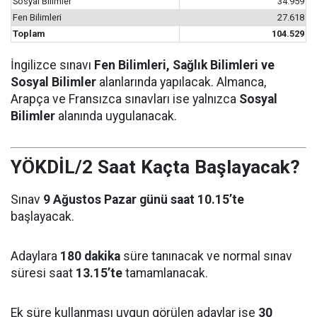
Sosyal Bilimler
34.959
Fen Bilimleri
27.618
Toplam
104.529
İngilizce sınavı
Fen Bilimleri, Sağlık Bilimleri ve
Sosyal Bilimler
alanlarında yapılacak. Almanca,
Arapça ve Fransızca sınavları ise yalnızca
Sosyal
Bilimler
alanında uygulanacak.
YÖKDİL/2 Saat Kaçta Başlayacak?
Sınav
9 Ağustos Pazar günü saat 10.15’te
başlayacak.
Adaylara
180 dakika
süre tanınacak ve normal sınav
süresi saat
13.15’te
tamamlanacak.
Ek süre kullanması uygun görülen adaylar ise
30