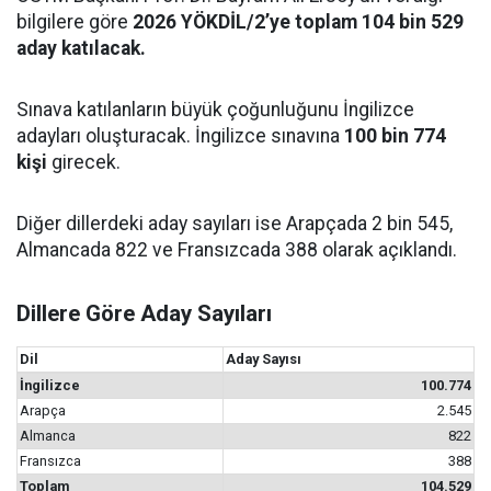
bilgilere göre
2026 YÖKDİL/2’ye toplam 104 bin 529
aday katılacak.
Sınava katılanların büyük çoğunluğunu İngilizce
adayları oluşturacak. İngilizce sınavına
100 bin 774
kişi
girecek.
Diğer dillerdeki aday sayıları ise Arapçada 2 bin 545,
Almancada 822 ve Fransızcada 388 olarak açıklandı.
Dillere Göre Aday Sayıları
Dil
Aday Sayısı
İngilizce
100.774
Arapça
2.545
Almanca
822
Fransızca
388
Toplam
104.529