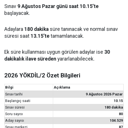
Sınav
9 Ağustos Pazar günü saat 10.15’te
başlayacak.
Adaylara
180 dakika
süre tanınacak ve normal sınav
süresi saat
13.15’te
tamamlanacak.
Ek süre kullanması uygun görülen adaylar ise
30
dakikalık ilave süreden
yararlanabilecek.
2026 YÖKDİL/2 Özet Bilgileri
Bilgi
Açıklama
Sınav tarihi
9 Ağustos 2026 Pazar
Başlangıç saati
10.15
Sınav süresi
180 dakika
Soru sayısı
80
Aday sayısı
104.529
Sınav merkezi
87