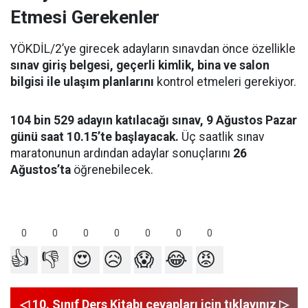
Etmesi Gerekenler
YÖKDİL/2’ye girecek adayların sınavdan önce özellikle
sınav giriş belgesi, geçerli kimlik, bina ve salon
bilgisi ile ulaşım planlarını
kontrol etmeleri gerekiyor.
104 bin 529 adayın katılacağı sınav, 9 Ağustos Pazar
günü saat 10.15’te başlayacak.
Üç saatlik sınav
maratonunun ardından adaylar sonuçlarını
26
Ağustos’ta
öğrenebilecek.
0
0
0
0
0
0
0
👍
👎
😍
😥
😱
😂
😡
◁ 10. Sınıf Ders Kitabı cevapları için tıklayınız ▷