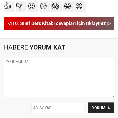
👍
👎
😍
😥
😱
😂
😡
◁ 10. Sınıf Ders Kitabı cevapları için tıklayınız ▷
HABERE
YORUM KAT