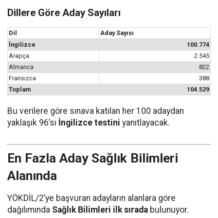
Dillere Göre Aday Sayıları
Dil
Aday Sayısı
İngilizce
100.774
Arapça
2.545
Almanca
822
Fransızca
388
Toplam
104.529
Bu verilere göre sınava katılan her 100 adaydan
yaklaşık 96’sı
İngilizce testini
yanıtlayacak.
En Fazla Aday Sağlık Bilimleri
Alanında
YÖKDİL/2’ye başvuran adayların alanlara göre
dağılımında
Sağlık Bilimleri ilk sırada
bulunuyor.