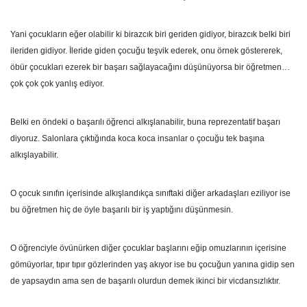
Yani çocukların eğer olabilir ki birazcık biri geriden gidiyor, birazcık belki biri
ileriden gidiyor. İleride giden çocuğu teşvik ederek, onu örnek göstererek,
öbür çocukları ezerek bir başarı sağlayacağını düşünüyorsa bir öğretmen…
çok çok çok yanlış ediyor.
Belki en öndeki o başarılı öğrenci alkışlanabilir, buna reprezentatif başarı
diyoruz. Salonlara çıktığında koca koca insanlar o çocuğu tek başına
alkışlayabilir.
O çocuk sınıfın içerisinde alkışlandıkça sınıftaki diğer arkadaşları eziliyor ise
bu öğretmen hiç de öyle başarılı bir iş yaptığını düşünmesin.
O öğrenciyle övünürken diğer çocuklar başlarını eğip omuzlarının içerisine
gömüyorlar, tıpır tıpır gözlerinden yaş akıyor ise bu çocuğun yanına gidip sen
de yapsaydın ama sen de başarılı olurdun demek ikinci bir vicdansızlıktır.