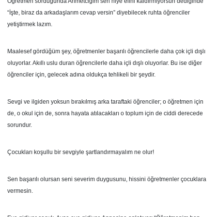
Öğretmen sorduğunda Ahmetciğim sen niye elini kaldırmıyorsun dediğinde
“İşte, biraz da arkadaşlarım cevap versin” diyebilecek ruhta öğrenciler
yetiştirmek lazım.
Maalesef gördüğüm şey, öğretmenler başarılı öğrencilerle daha çok içli dışlı
oluyorlar. Akıllı uslu duran öğrencilerle daha içli dışlı oluyorlar. Bu ise diğer
öğrenciler için, gelecek adına oldukça tehlikeli bir şeydir.
Sevgi ve ilgiden yoksun bırakılmış arka taraftaki öğrenciler; o öğretmen için
de, o okul için de, sonra hayata atılacakları o toplum için de ciddi derecede
sorundur.
Çocukları koşullu bir sevgiyle şartlandırmayalım ne olur!
Sen başarılı olursan seni severim duygusunu, hissini öğretmenler çocuklara
vermesin.