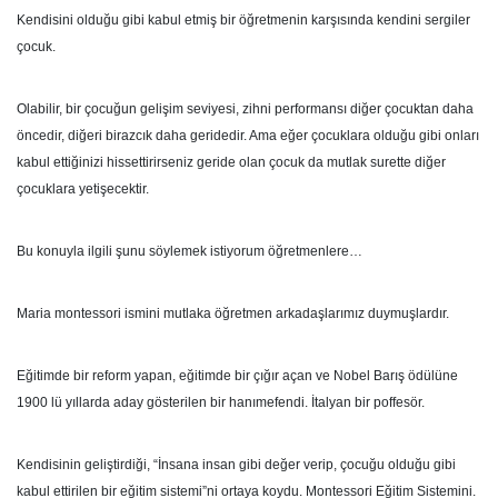
Kendisini olduğu gibi kabul etmiş bir öğretmenin karşısında kendini sergiler
çocuk.
Olabilir, bir çocuğun gelişim seviyesi, zihni performansı diğer çocuktan daha
öncedir, diğeri birazcık daha geridedir. Ama eğer çocuklara olduğu gibi onları
kabul ettiğinizi hissettirirseniz geride olan çocuk da mutlak surette diğer
çocuklara yetişecektir.
Bu konuyla ilgili şunu söylemek istiyorum öğretmenlere…
Maria montessori ismini mutlaka öğretmen arkadaşlarımız duymuşlardır.
Eğitimde bir reform yapan, eğitimde bir çığır açan ve Nobel Barış ödülüne
1900 lü yıllarda aday gösterilen bir hanımefendi. İtalyan bir poffesör.
Kendisinin geliştirdiği, “İnsana insan gibi değer verip, çocuğu olduğu gibi
kabul ettirilen bir eğitim sistemi”ni ortaya koydu. Montessori Eğitim Sistemini.