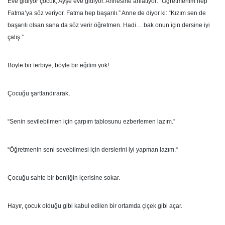
Eve gidiyor çocuk, Ayşe eve gidiyor. Annesine anlatıyor: “Öğretmenim hep
Fatma’ya söz veriyor. Fatma hep başarılı.” Anne de diyor ki: “Kızım sen de
başarılı olsan sana da söz verir öğretmen. Hadi… bak onun için dersine iyi
çalış.”
Böyle bir terbiye, böyle bir eğitim yok!
Çocuğu şartlandırarak,
“Senin sevilebilmen için çarpım tablosunu ezberlemen lazım.”
“Öğretmenin seni sevebilmesi için derslerini iyi yapman lazım.“
Çocuğu sahte bir benliğin içerisine sokar.
Hayır, çocuk olduğu gibi kabul edilen bir ortamda çiçek gibi açar.