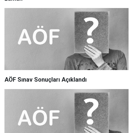
AÖF Sınav Sonuçları Açıklandı