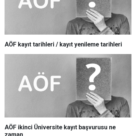
AÖF kayıt tarihleri / kayıt yenileme tarihleri
AÖF ikinci Üniversite kayıt başvurusu ne
zaman