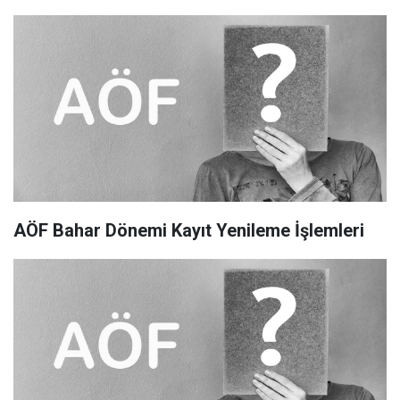
AÖF Bahar Dönemi Kayıt Yenileme İşlemleri