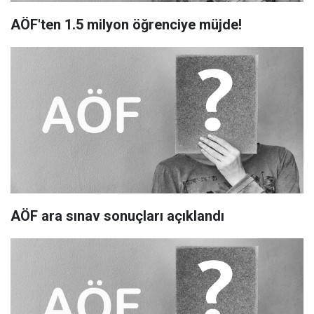
AÖF'ten 1.5 milyon öğrenciye müjde!
AÖF ara sınav sonuçları açıklandı