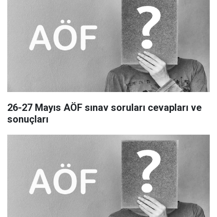
26-27 Mayıs AÖF sınav soruları cevapları ve
sonuçları