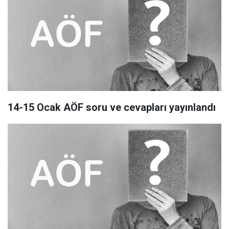
14-15 Ocak AÖF soru ve cevapları yayınlandı