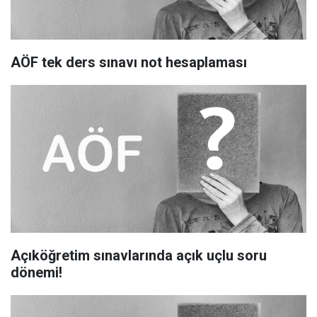
AÖF tek ders sınavı not hesaplaması
Açıköğretim sınavlarında açık uçlu soru
dönemi!