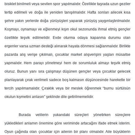
bisiklet binilmeli veya sevilen spor yapılmalıdır. Özellikle taşrada uzun geziler
tertip edilmeli ve doğa ile yeniden tanışılmalıdır. Hafta sonları ailecek kısa
şehre yakın yerlerde doğa yürüyüşleri yaparak yürüyüş yaygınlaştırılmalıdır.
Koşmayı, oynamayı ve eğlenmeyi kışın okul sezonunda ihmal etmiş gençler
özellikle teşvik edilmelidir. Evde oturma odaya kapanma durumu olan
ergenler varsa uzman desteği alınarak hayata dönmesi sağlanmalıdır. Birlikte
pazarda alış verişe çıkılmalı, çocuklar market alışverişini yaşları müsaitse
yapmalıdır. Hem parayı yönetmeyi hem de sorumluluk almayı teşvik etmiş
oluruz. Bunun yanı sıra çalışmayı düşünen gençler veya çocuklar gelecek
planlayarak çırak verilmeli sadece boş kalmasın düşüncesinde hareketle bir
tercih yapılmamalıdır. Çıraklık veya bir meslek öğrenmek “burnu sürtülsün
okulun kıymetini anlasın” şeklinde dile getirilmemelidir.
Burada velilerin yukarıdaki süreçleri yönetirken süreçlere
yükledikleri anlamın önemine göre veriminde artacağını ifade etmek isterim.
Oyun çağında olan çocuklar için ailenin bir planı olmalıdır. Aile büyüklerin