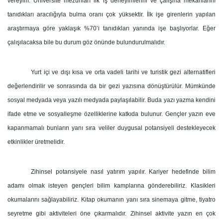
vereyim. Üniversite mezunları ilk iş deneyimlerini ve çalışma mekânlarını
tanıdıkları aracılığıyla bulma oranı çok yüksektir. İlk işe girenlerin yapılan
araştırmaya göre yaklaşık %70’i tanıdıkları yanında işe başlıyorlar. Eğer
çalışılacaksa bile bu durum göz önünde bulundurulmalıdır.
Yurt içi ve dışı kısa ve orta vadeli tarihi ve turistik gezi alternatifleri
değerlendirilir ve sonrasında da bir gezi yazısına dönüştürülür. Mümkünde
sosyal medyada veya yazılı medyada paylaşılabilir. Buda yazı yazma kendini
ifade etme ve sosyalleşme özelliklerine katkıda bulunur. Gençler yazın eve
kapanmamalı bunların yanı sıra veliler duygusal potansiyeli destekleyecek
etkinlikler üretmelidir.
Zihinsel potansiyele nasıl yatırım yapılır. Kariyer hedefinde bilim
adamı olmak isteyen gençleri bilim kamplarına gönderebiliriz. Klasikleri
okumalarını sağlayabiliriz. Kitap okumanın yanı sıra sinemaya gitme, tiyatro
seyretme gibi aktiviteleri öne çıkarmalıdır. Zihinsel aktivite yazın en çok