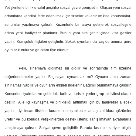
Yetişkinlerle birlikte vakit geçirilip sosyal çevre genişletilir. Oluşan yeni sosyal
ortamlarda kendini ifade edebilmek için fırsatlar kollanır ve kısa konuşmalar-
sunumlar yapılmaya çalışılır. Kuzenlerle bir araya gelinerek sosyalleşme
adına yeni faaliyetler planlanır. Bunun yanı sıra şehir içinde kısa geziler
yapılır. Komşuluk ilişkileri geliştirilir. Sokak oyunlarında yaş durumuna göre
oyunlar kurulur ve gruplara üye olunur.
Peki, sinemaya gidilmez mi gidilir ve sonrasında film üzerine
değerlendirmeler yapılır. Bilgisayar oynanmaz mı? Oynanır ama zaman
sınırlaması yapılır ve oyunların etkileri irdelenir. Bağımlı olunmamaya çalışılır.
Konserler, tiyatrolar ve şehirdeki tarih ve turistik yerler grup aktivitesi olarak
gezilir. Aile içi kaynaşma ve birlikteliği arttırmak için bu faaliyetler ailecek
yapılır. İyi insan ilişkileri kurarken oluşabilecek anlaşmazlıklara çözümler
üretilir ve bu konuda yetişkinlerden destek istenir. Tanışılmayan akrabalarla
tanışılmaya çalışılır. Sosyal çevre geliştirilir. Burada kısa bir kariyer bilgisi