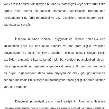
yönler tespit edilmelidir. Bireyde buluna üç potansiyeli veya sekiz farklı zekâ
türünü esas alarak bir gelişim planlaması yapılmalıdır. Burada ben
açıklamalarımı üç farklı potansiyel ve bazı özelliklere temas ederek açılım
yapmaya çalışacağım.
İnsanda bulunan zihinsel, duygusal ve fiziksel potansiyellerin
kullanımına göre biri hep önde olmakta ve ona göre kişilik özellikleri
oluşmaktadır. Bu kalıtım ve çevre faktörleri ile oluşmaktadır. Oluşan kişilik
özellikleri zamanla sıkça kullandığı için bu yöndeki potansiyelleri sürekli
olarak gelişmekte ve diğerleri de geride kalmaktadır. Bu durumun sonunda
bir organı diğerlerinden daha fazla büyüyen bir birey gibi görünmemize
sebep olmaktadır. Biz sırasıyla bu potansiyeller nasıl geliştirilir onun üzerine
yorumlar yapalım.
Duygusal potansiyel yazın nasıl geliştirilir. Akranlarla iletişime
geçerek yeni sosyal çevre oluşturularak ve akraba ziyareti yaparak geliştirilir.