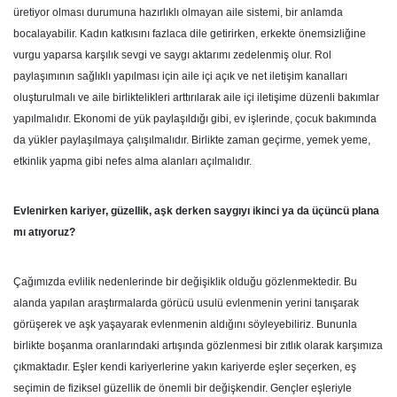
üretiyor olması durumuna hazırlıklı olmayan aile sistemi, bir anlamda
bocalayabilir. Kadın katkısını fazlaca dile getirirken, erkekte önemsizliğine
vurgu yaparsa karşılık sevgi ve saygı aktarımı zedelenmiş olur. Rol
paylaşımının sağlıklı yapılması için aile içi açık ve net iletişim kanalları
oluşturulmalı ve aile birliktelikleri arttırılarak aile içi iletişime düzenli bakımlar
yapılmalıdır. Ekonomi de yük paylaşıldığı gibi, ev işlerinde, çocuk bakımında
da yükler paylaşılmaya çalışılmalıdır. Birlikte zaman geçirme, yemek yeme,
etkinlik yapma gibi nefes alma alanları açılmalıdır.
Evlenirken kariyer, güzellik, aşk derken saygıyı ikinci ya da üçüncü plana
mı atıyoruz?
Çağımızda evlilik nedenlerinde bir değişiklik olduğu gözlenmektedir. Bu
alanda yapılan araştırmalarda görücü usulü evlenmenin yerini tanışarak
görüşerek ve aşk yaşayarak evlenmenin aldığını söyleyebiliriz. Bununla
birlikte boşanma oranlarındaki artışında gözlenmesi bir zıtlık olarak karşımıza
çıkmaktadır. Eşler kendi kariyerlerine yakın kariyerde eşler seçerken, eş
seçimin de fiziksel güzellik de önemli bir değişkendir. Gençler eşleriyle