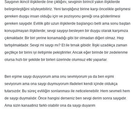
Saygının ikincil ilişkilerde öne çıktığını, sevginin birincil yakın ilişkilerde
belirginleştiğini söyleyebiliriz. Yeni tanıştığınız birine karşı öncelikle gelişmesi
gereken duygu insan olduğu için ve pozisyonu gereği ona gösterilmesi
gereken saygıdır. Evlilik gibi uzun ilişkilerde başlangıcı belli ama sonu baştan
konuşulmayan ilişkilerde; sevgi saygıyı besleyen bir duygu olarak karşımıza
çıkmaktadır. Bir biri yerine konamadığı gibi bir olmadan diğeri olmaz. Hep
tartışılmaktadır. Sevgi mi saygı mı? Et ile tırnak gibidir. İlişki uzadıkça zaman
geçtikçe bir birini iyi iletişimle pekiştirirler. Ancak eğer birinde bir zedelenme
olursa hızlı bir şekilde bir birleri üzerinde olumsuz etki yaparlar.
Ben eşime saygı duyuyorum ama onu sevmiyorum ya da ben eşimi
seviyorum ama ona saygı duymuyorum ifadeleri kendi içinde oldukça
tutarsızdır. Bu süreç evliliğin sonlanması ile neticelenebilir. Hem sevmeli hem
de saygı duymalıdır. Önce hangisi derseniz ben sevgi derim sonra saygıdır.
Ama sizin kanaatiniz farklı olabilir ona da saygı duyarım